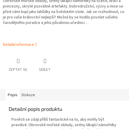
Obrovské mořské obludy, sirény lákající námořníky na scestí, draci a
princezny, skryté posvátné artefakty. Dobrodružství, výzvy a mise se
před vámi kupí jako lahůdky na švédském stole. Jak se rozhodnout, co
je pro vaše království nejlepší? Možná by se hodilo povolat vašeho
čarodějného poradce a jeho půvabnou učednici…
Detailní informace
ZEPTAT SE
SDÍLET
Popis
Diskuze
Detailní popis produktu
Pověsti se zdají příliš fantastické na to, aby mohly být
pravdivé. Obrovské mořské obludy, sirény lákající námořníky