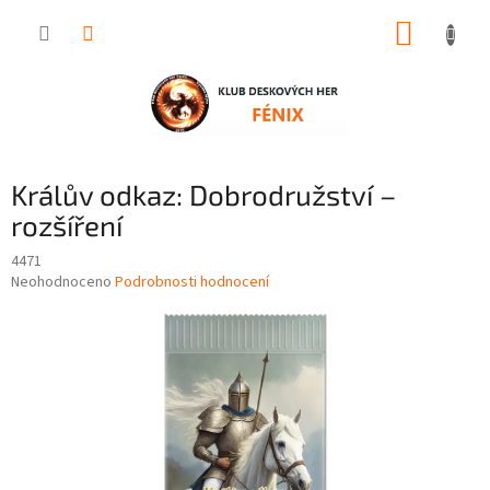
Přejít
NÁKUP
na
obsah
KOŠÍK
Králův odkaz: Dobrodružství –
rozšíření
4471
Průměrné
Neohodnoceno
Podrobnosti hodnocení
hodnocení
produktu
je
0,0
z
5
hvězdiček.