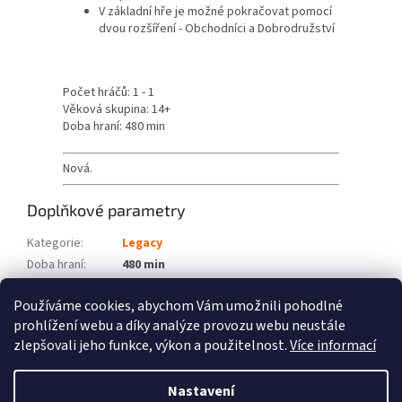
V základní hře je možné pokračovat pomocí
dvou rozšíření - Obchodníci a Dobrodružství
Počet hráčů: 1 - 1
Věková skupina: 14+
Doba hraní: 480 min
Nová.
Doplňkové parametry
Kategorie
:
Legacy
Doba hraní
:
480 min
Počet hráčů
:
1 - 1
Používáme cookies, abychom Vám umožnili pohodlné
Věková skupina
:
14+
prohlížení webu a díky analýze provozu webu neustále
zlepšovali jeho funkce, výkon a použitelnost.
Více informací
Z
á
Nastavení
Vytvořil Shoptet
p