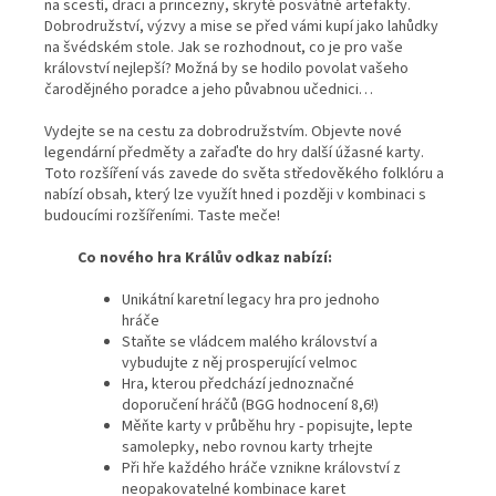
na scestí, draci a princezny, skryté posvátné artefakty.
Dobrodružství, výzvy a mise se před vámi kupí jako lahůdky
na švédském stole. Jak se rozhodnout, co je pro vaše
království nejlepší? Možná by se hodilo povolat vašeho
čarodějného poradce a jeho půvabnou učednici…
Vydejte se na cestu za dobrodružstvím. Objevte nové
legendární předměty a zařaďte do hry další úžasné karty.
Toto rozšíření vás zavede do světa středověkého folklóru a
nabízí obsah, který lze využít hned i později v kombinaci s
budoucími rozšířeními. Taste meče!
Co nového hra Králův odkaz nabízí:
Unikátní karetní legacy hra pro jednoho
hráče
Staňte se vládcem malého království a
vybudujte z něj prosperující velmoc
Hra, kterou předchází jednoznačné
doporučení hráčů (BGG hodnocení 8,6!)
Měňte karty v průběhu hry - popisujte, lepte
samolepky, nebo rovnou karty trhejte
Při hře každého hráče vznikne království z
neopakovatelné kombinace karet