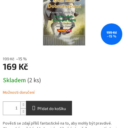
199 Kč
–15 %
199 Kč
–15 %
169 Kč
Měrná
Skladem
(2 ks)
cena:
Možnosti doručení
Přidat do košíku
Pověsti se zdají příliš fantastické na to, aby mohly být pravdivé.