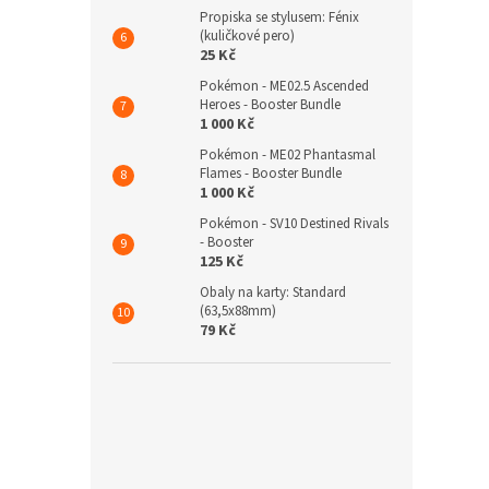
Propiska se stylusem: Fénix
(kuličkové pero)
25 Kč
Pokémon - ME02.5 Ascended
Heroes - Booster Bundle
1 000 Kč
Pokémon - ME02 Phantasmal
Flames - Booster Bundle
1 000 Kč
Pokémon - SV10 Destined Rivals
- Booster
125 Kč
Obaly na karty: Standard
(63,5x88mm)
79 Kč