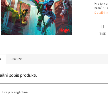
Hra je v 
hraní: 50
Detailní 
TISK
s
Diskuze
ailní popis produktu
Hra je v angličtině.