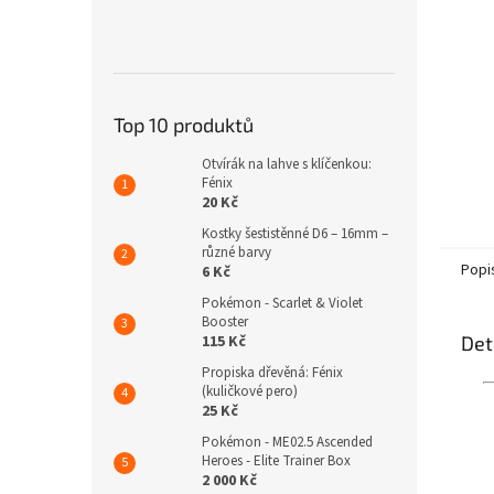
n
e
l
Top 10 produktů
Otvírák na lahve s klíčenkou:
Fénix
20 Kč
Kostky šestistěnné D6 – 16mm –
různé barvy
Popi
6 Kč
Pokémon - Scarlet & Violet
Booster
Det
115 Kč
Propiska dřevěná: Fénix
(kuličkové pero)
25 Kč
Pokémon - ME02.5 Ascended
Heroes - Elite Trainer Box
2 000 Kč