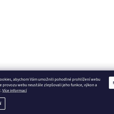
ookies, abychom Vám umožnili pohodlné prohlížení webu
ze provozu webu neustále zlepšovali jeho funkce, výkon a
t.
Více informací
í