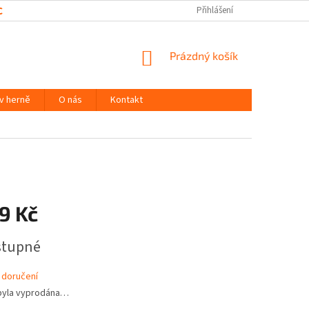
CHRANY OSOBNÍCH ÚDAJŮ
Přihlášení
NÁKUPNÍ
Prázdný košík
KOŠÍK
 v herně
O nás
Kontakt
9 Kč
stupné
 doručení
byla vyprodána…