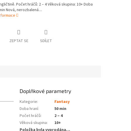
angličtině. Počet hráčů: 2 – 4 Věková skupina: 10+ Doba
 min Nová, nerozbalená....
informace
ZEPTAT SE
SDÍLET
Doplňkové parametry
Kategorie
:
Fantasy
Doba hraní
:
50 min
Počet hráčů
:
2 – 4
Věková skupina
:
10+
Položka byla vyprodána…