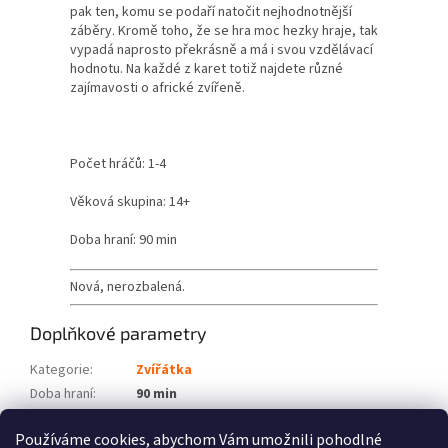
pak ten, komu se podaří natočit nejhodnotnější
záběry. Kromě toho, že se hra moc hezky hraje, tak
vypadá naprosto překrásně a má i svou vzdělávací
hodnotu. Na každé z karet totiž najdete různé
zajímavosti o africké zvířeně.
Počet hráčů: 1-4
Věková skupina: 14+
Doba hraní: 90 min
Nová, nerozbalená.
Doplňkové parametry
Kategorie
:
Zvířátka
Doba hraní
:
90 min
Počet hráčů
:
1-4
Používáme cookies, abychom Vám umožnili pohodlné
Věková skupina
:
14+