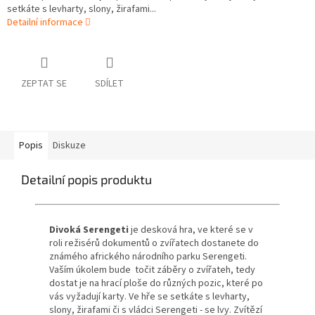
setkáte s levharty, slony, žirafami...
Detailní informace
ZEPTAT SE
SDÍLET
Popis
Diskuze
Detailní popis produktu
Divoká Serengeti
je desková hra, ve které se v
roli režisérů dokumentů o zvířatech dostanete do
známého afrického národního parku Serengeti.
Vaším úkolem bude točit záběry o zvířateh, tedy
dostat je na hrací ploše do různých pozic, které po
vás vyžadují karty. Ve hře se setkáte s levharty,
slony, žirafami či s vládci Serengeti - se lvy. Zvítězí