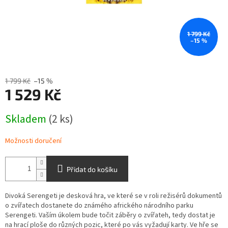
1 799 Kč
–15 %
1 799 Kč
–15 %
1 529 Kč
Měrná
Skladem
(2 ks)
cena:
Možnosti doručení
Přidat do košíku
Divoká Serengeti je desková hra, ve které se v roli režisérů dokumentů
o zvířatech dostanete do známého afrického národního parku
Serengeti. Vaším úkolem bude točit záběry o zvířateh, tedy dostat je
na hrací ploše do různých pozic, které po vás vyžadují karty. Ve hře se