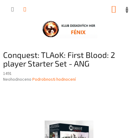
Přejít
NÁKUP
na
obsah
KOŠÍK
Conquest: TLAoK: First Blood: 2
player Starter Set - ANG
1491
Průměrné
Neohodnoceno
Podrobnosti hodnocení
hodnocení
produktu
je
0,0
z
5
hvězdiček.