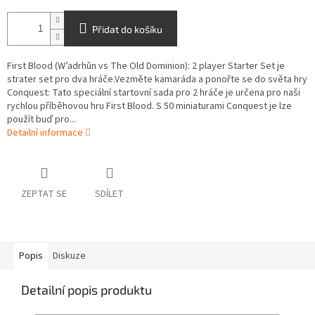
Přidat do košíku
First Blood (W’adrhŭn vs The Old Dominion): 2 player Starter Set je
strater set pro dva hráče.Vezměte kamaráda a ponořte se do světa hry
Conquest: Tato speciální startovní sada pro 2 hráče je určena pro naši
rychlou příběhovou hru First Blood. S 50 miniaturami Conquest je lze
použít buď pro...
Detailní informace
ZEPTAT SE
SDÍLET
Popis
Diskuze
Detailní popis produktu