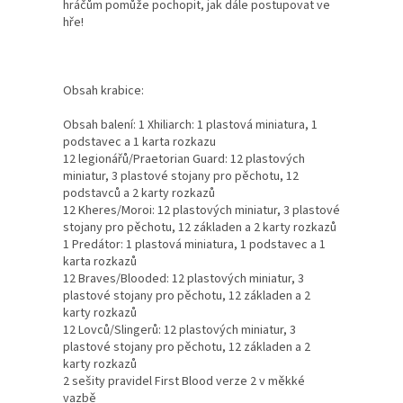
hráčům pomůže pochopit, jak dále postupovat ve
hře!
Obsah krabice:
Obsah balení: 1 Xhiliarch: 1 plastová miniatura, 1
podstavec a 1 karta rozkazu
12 legionářů/Praetorian Guard: 12 plastových
miniatur, 3 plastové stojany pro pěchotu, 12
podstavců a 2 karty rozkazů
12 Kheres/Moroi: 12 plastových miniatur, 3 plastové
stojany pro pěchotu, 12 základen a 2 karty rozkazů
1 Predátor: 1 plastová miniatura, 1 podstavec a 1
karta rozkazů
12 Braves/Blooded: 12 plastových miniatur, 3
plastové stojany pro pěchotu, 12 základen a 2
karty rozkazů
12 Lovců/Slingerů: 12 plastových miniatur, 3
plastové stojany pro pěchotu, 12 základen a 2
karty rozkazů
2 sešity pravidel First Blood verze 2 v měkké
vazbě