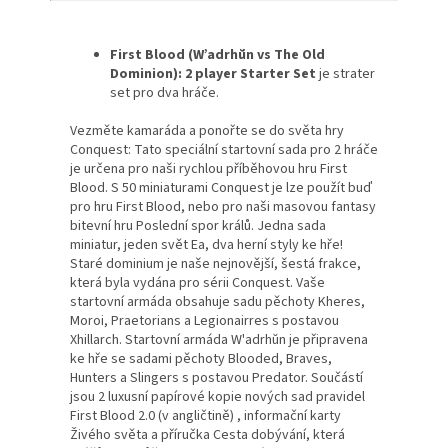
First Blood (W’adrhŭn vs The Old
Dominion): 2 player Starter Set
je strater
set pro dva hráče.
Vezměte kamaráda a ponořte se do světa hry
Conquest: Tato speciální startovní sada pro 2 hráče
je určena pro naši rychlou příběhovou hru First
Blood. S 50 miniaturami Conquest je lze použít buď
pro hru First Blood, nebo pro naši masovou fantasy
bitevní hru Poslední spor králů. Jedna sada
miniatur, jeden svět Ea, dva herní styly ke hře!
Staré dominium je naše nejnovější, šestá frakce,
která byla vydána pro sérii Conquest. Vaše
startovní armáda obsahuje sadu pěchoty Kheres,
Moroi, Praetorians a Legionairres s postavou
Xhillarch. Startovní armáda W'adrhŭn je připravena
ke hře se sadami pěchoty Blooded, Braves,
Hunters a Slingers s postavou Predator. Součástí
jsou 2 luxusní papírové kopie nových sad pravidel
First Blood 2.0 (v angličtině) , informační karty
Živého světa a příručka Cesta dobývání, která