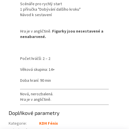
Scénáře pro rychlý start
1 příručka "Dobývání dalšího kroku"
Návod k sestavení
Hra je v angličtině.
Figurky jsou nesestavené a
nenabarvené.
Počet hráčů: 2 – 2
Věková skupina: 14+
Doba hraní: 90 min
Nová, nerozbalená.
Hra je v angličtině.
Doplňkové parametry
Kategorie
:
KDH Fénix