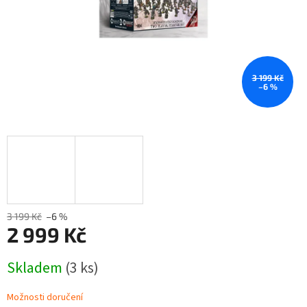
3 199 Kč
–6 %
3 199 Kč
–6 %
2 999 Kč
Měrná
Skladem
(3 ks)
cena:
Možnosti doručení