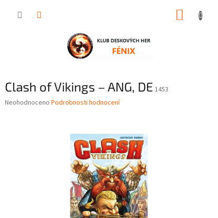
Přejít
NÁKUP
na
obsah
KOŠÍK
Clash of Vikings – ANG, DE
1453
Průměrné
Neohodnoceno
Podrobnosti hodnocení
hodnocení
produktu
je
0,0
z
5
hvězdiček.