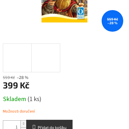
559 Kč
–28 %
559 Kč
–28 %
399 Kč
Měrná
Skladem
(1 ks)
cena:
Možnosti doručení
Přidat do košíku