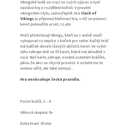
Vikingské lodě se vrací ze svých výprav a nyní
nastává boj o rozdělení kořisti. V pravém
vikingstém stylu, samozřejmě. Hra
Clash of
Vikings
je příjemná blafovací hra, v níž se pomocí
karet pokoušíte urvat, co jde.
Hráči představují Vikingy, kteří se v aréně snaží
vybojovat co nejvíce z kořisti pro sebe. Každý hráč
má balíček deseti různých akčních karet. Ve svém
tahu zahraje dvě ze tří karet, které má aktuálně v
ruce. Než kartu zahraje, oznámí ostatním hráčům,
jakou že akci se chystá provést. A ostatní mu to
mohou věřit, ale také nemusí...
Hra neobsahuje česká pravidla.
Počet hráčů: 2 – 4
Věková skupina: 8+
Doba hraní: 30 min