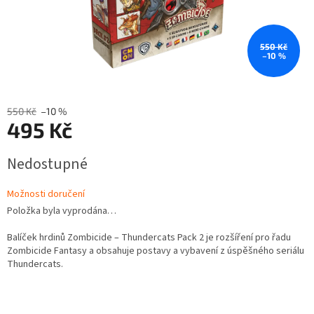
550 Kč
–10 %
550 Kč
–10 %
495 Kč
Měrná
Nedostupné
cena:
Možnosti doručení
Položka byla vyprodána…
Balíček hrdinů Zombicide – Thundercats Pack 2 je rozšíření pro řadu
Zombicide Fantasy a obsahuje postavy a vybavení z úspěšného seriálu
Thundercats.