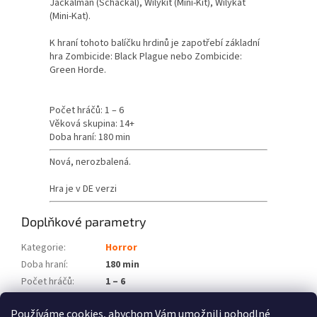
Jackalman (Schackal), Wilykit (Mini-Kit), Wilykat
(Mini-Kat).
K hraní tohoto balíčku hrdinů je zapotřebí základní
hra Zombicide: Black Plague nebo Zombicide:
Green Horde.
Počet hráčů: 1 – 6
Věková skupina: 14+
Doba hraní: 180 min
Nová, nerozbalená.
Hra je v DE verzi
Doplňkové parametry
Kategorie
:
Horror
Doba hraní
:
180 min
Počet hráčů
:
1 – 6
Věková skupina
:
14+
Používáme cookies, abychom Vám umožnili pohodlné
Položka byla vyprodána…