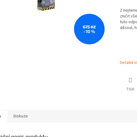
Z nejtemn
zničit vš
tuto odp
675 Kč
děsivé, h
–10 %
Detailní 
TISK
s
Diskuze
ailní popis produktu