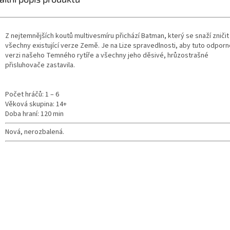
/
Z nejtemnějších koutů multivesmíru přichází Batman, který se snaží zničit
všechny existující verze Země. Je na Lize spravedlnosti, aby tuto odpor
verzi našeho Temného rytíře a všechny jeho děsivé, hrůzostrašné
přisluhovače zastavila.
Počet hráčů: 1 – 6
Věková skupina: 14+
Doba hraní: 120 min
Nová, nerozbalená.