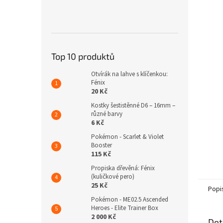
n
e
l
Top 10 produktů
Otvírák na lahve s klíčenkou:
Fénix
20 Kč
Kostky šestistěnné D6 – 16mm –
různé barvy
6 Kč
Pokémon - Scarlet & Violet
Booster
115 Kč
Propiska dřevěná: Fénix
(kuličkové pero)
25 Kč
Popi
Pokémon - ME02.5 Ascended
Heroes - Elite Trainer Box
2 000 Kč
Det