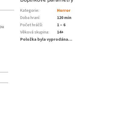
Kategorie
:
Horror
Doba hraní
:
120 min
Počet hráčů
:
1 – 6
nou
Věková skupina
:
14+
Položka byla vyprodána…