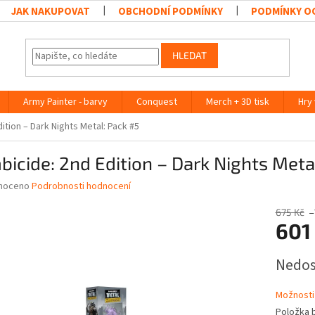
JAK NAKUPOVAT
OBCHODNÍ PODMÍNKY
PODMÍNKY O
HLEDAT
Army Painter - barvy
Conquest
Merch + 3D tisk
Hry
ition – Dark Nights Metal: Pack #5
icide: 2nd Edition – Dark Nights Meta
né
noceno
Podrobnosti hodnocení
ní
u
675 Kč
–
601
Měrná
Nedo
cena:
ek.
Možnosti
Položka 