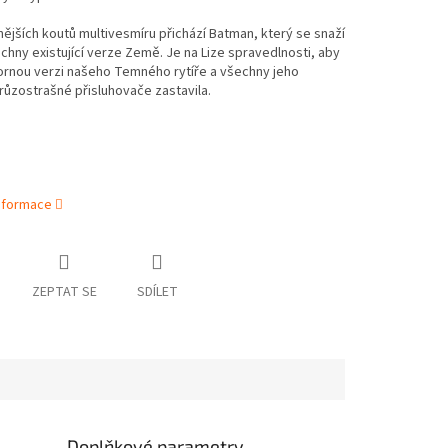
ějších koutů multivesmíru přichází Batman, který se snaží
echny existující verze Země. Je na Lize spravedlnosti, aby
ornou verzi našeho Temného rytíře a všechny jeho
růzostrašné přisluhovače zastavila.
informace
ZEPTAT SE
SDÍLET
Doplňkové parametry