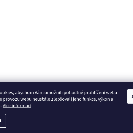
ookies, abychom Vám umožnili pohodlné prohlížení webu
ze provozu webu neustále zlepšovali jeho funkce, výkon a
t.
Více informací
í