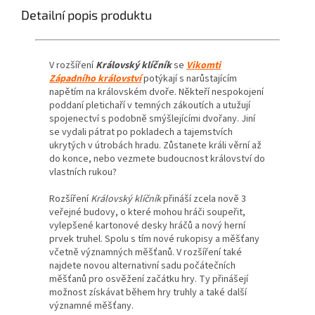
Detailní popis produktu
V rozšíření
Královský klíčník
se
Vikomti
Západního království
potýkají s narůstajícím
napětím na královském dvoře. Někteří nespokojení
poddaní pletichaří v temných zákoutích a utužují
spojenectví s podobně smýšlejícími dvořany. Jiní
se vydali pátrat po pokladech a tajemstvích
ukrytých v útrobách hradu. Zůstanete králi věrní až
do konce, nebo vezmete budoucnost království do
vlastních rukou?
Rozšíření
Královský klíčník
přináší zcela nově 3
veřejné budovy, o které mohou hráči soupeřit,
vylepšené kartonové desky hráčů a nový herní
prvek truhel. Spolu s tím nové rukopisy a měšťany
včetně významných měšťanů. V rozšíření také
najdete novou alternativní sadu počátečních
měšťanů pro osvěžení začátku hry. Ty přinášejí
možnost získávat během hry truhly a také další
významné měšťany.