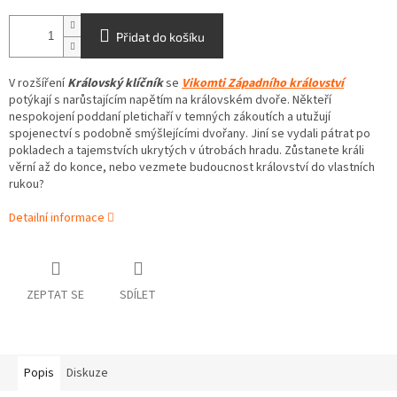
Přidat do košíku
V rozšíření
Královský klíčník
se
Vikomti Západního království
potýkají s narůstajícím napětím na královském dvoře. Někteří
nespokojení poddaní pletichaří v temných zákoutích a utužují
spojenectví s podobně smýšlejícími dvořany. Jiní se vydali pátrat po
pokladech a tajemstvích ukrytých v útrobách hradu. Zůstanete králi
věrní až do konce, nebo vezmete budoucnost království do vlastních
rukou?
Detailní informace
ZEPTAT SE
SDÍLET
Popis
Diskuze