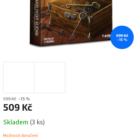
599 Kč
–15 %
599 Kč
–15 %
509 Kč
Měrná
Skladem
(3 ks)
cena:
Možnosti doručení