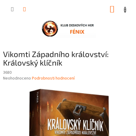
Přejít
NÁKUP
na
obsah
KOŠÍK
Vikomti Západního království:
Královský klíčník
3680
Průměrné
Neohodnoceno
Podrobnosti hodnocení
hodnocení
produktu
je
0,0
z
5
hvězdiček.