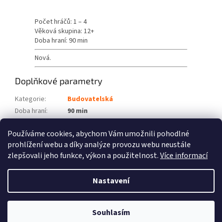
Počet hráčů: 1 – 4
Věková skupina: 12+
Doba hraní: 90 min
Nová.
Doplňkové parametry
Kategorie
:
Budovatelská
Doba hraní
:
90 min
Počet hráčů
:
1 – 4
Používáme cookies, abychom Vám umožnili pohodlné
Věková skupina
:
12+
prohlížení webu a díky analýze provozu webu neustále
zlepšovali jeho funkce, výkon a použitelnost.
Více informací
Z
á
Nastavení
Vytvořil Shoptet
p
a
t
Souhlasím
Copyright 2026
Fénix hry
. Všechna práva vyhrazena.
í