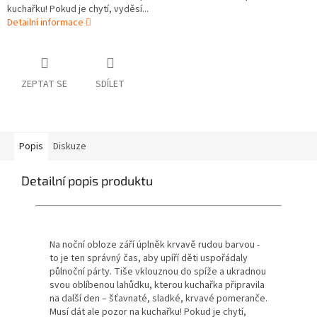
kuchařku! Pokud je chytí, vyděsí...
Detailní informace
ZEPTAT SE
SDÍLET
Popis
Diskuze
Detailní popis produktu
Na noční obloze září úplněk krvavě rudou barvou -
to je ten správný čas, aby upíří děti uspořádaly
půlnoční párty. Tiše vklouznou do spíže a ukradnou
svou oblíbenou lahůdku, kterou kuchařka připravila
na další den – šťavnaté, sladké, krvavé pomeranče.
Musí dát ale pozor na kuchařku! Pokud je chytí,