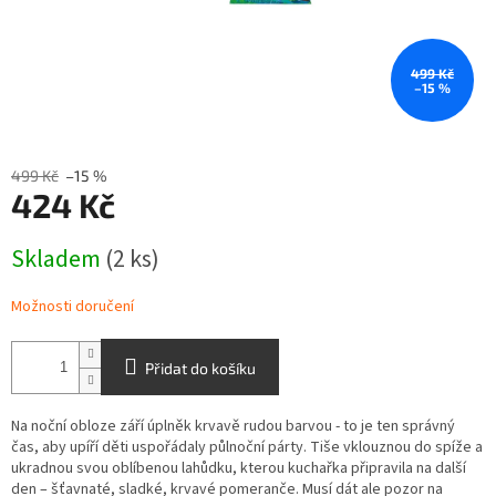
499 Kč
–15 %
499 Kč
–15 %
424 Kč
Měrná
Skladem
(2 ks)
cena:
Možnosti doručení
Přidat do košíku
Na noční obloze září úplněk krvavě rudou barvou - to je ten správný
čas, aby upíří děti uspořádaly půlnoční párty. Tiše vklouznou do spíže a
ukradnou svou oblíbenou lahůdku, kterou kuchařka připravila na další
den – šťavnaté, sladké, krvavé pomeranče. Musí dát ale pozor na