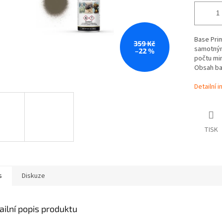
Base Prim
359 Kč
samotným 
–22 %
počtu min
Obsah bal
Detailní 
TISK
s
Diskuze
ailní popis produktu