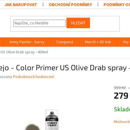
JAK NAKUPOVAT
OBCHODNÍ PODMÍNKY
PODMÍNKY O
HLEDAT
Army Painter - barvy
Conquest
Merch + 3D tisk
Hry
r US Olive Drab spray - 400ml
ejo - Color Primer US Olive Drab spray
né
noceno
Podrobnosti hodnocení
ní
u
359 Kč
–
279
Měrná
Skla
cena:
ek.
Možnosti