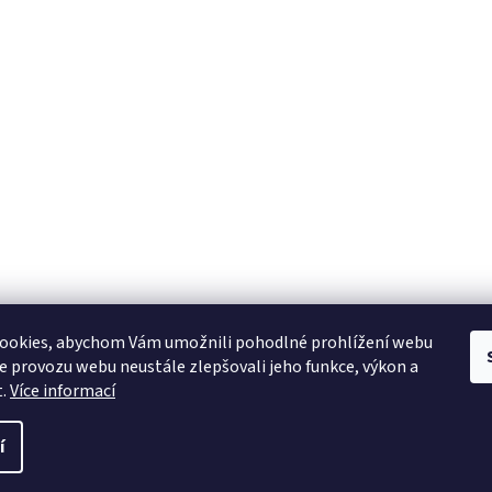
ookies, abychom Vám umožnili pohodlné prohlížení webu
ze provozu webu neustále zlepšovali jeho funkce, výkon a
t.
Více informací
í