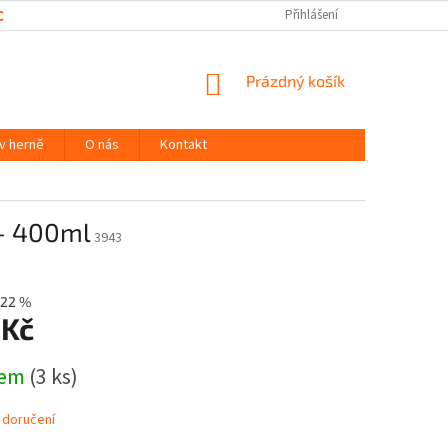
CHRANY OSOBNÍCH ÚDAJŮ
Přihlášení
NÁKUPNÍ
Prázdný košík
KOŠÍK
 v herně
O nás
Kontakt
 - 400ml
3943
22 %
 Kč
dem
(3 ks)
 doručení