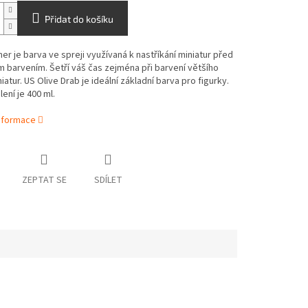
Přidat do košíku
er je barva ve spreji využívaná k nastříkání miniatur před
barvením. Šetří váš čas zejména při barvení většího
iatur. US Olive Drab je ideální základní barva pro figurky.
ení je 400 ml.
informace
ZEPTAT SE
SDÍLET