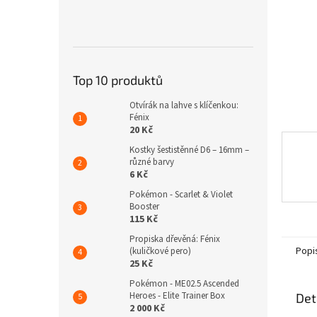
n
e
l
Top 10 produktů
Otvírák na lahve s klíčenkou:
Fénix
20 Kč
Kostky šestistěnné D6 – 16mm –
různé barvy
6 Kč
Pokémon - Scarlet & Violet
Booster
115 Kč
Propiska dřevěná: Fénix
Popi
(kuličkové pero)
25 Kč
Pokémon - ME02.5 Ascended
Heroes - Elite Trainer Box
Det
2 000 Kč