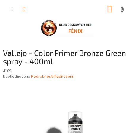
Přejít
NÁKUP
na
obsah
KOŠÍK
Vallejo - Color Primer Bronze Green
spray - 400ml
4109
Průměrné
Neohodnoceno
Podrobnosti hodnocení
hodnocení
produktu
je
0,0
z
5
hvězdiček.