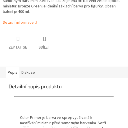
samotným barvením. Šetří váš čas zejména při barvení většího počtu
miniatur. Bronze Green je ideální základní barva pro figurky. Obsah
balení je 400 ml.
Detailní informace
ZEPTAT SE
SDÍLET
Popis
Diskuze
Detailní popis produktu
Color Primer je barva ve spreji využívaná k
nastříkání miniatur před samotným barvením. Šetří