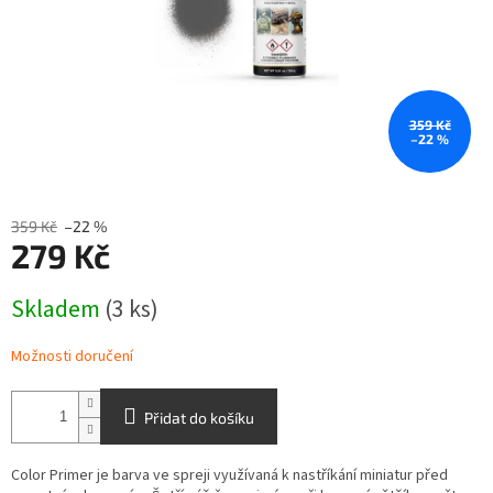
359 Kč
–22 %
359 Kč
–22 %
279 Kč
Měrná
Skladem
(3 ks)
cena:
Možnosti doručení
Přidat do košíku
Color Primer je barva ve spreji využívaná k nastříkání miniatur před