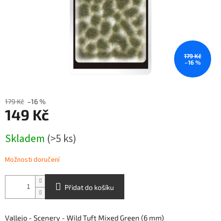
179 Kč
–16 %
179 Kč
–16 %
149 Kč
Měrná
Skladem
(>5 ks)
cena:
Možnosti doručení
Přidat do košíku
Vallejo - Scenery -
Wild Tuft Mixed Green
(6 mm)