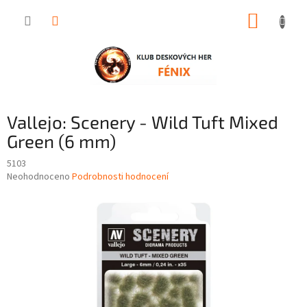
Přejít
NÁKUP
na
obsah
KOŠÍK
Vallejo: Scenery - Wild Tuft Mixed
Green (6 mm)
5103
Průměrné
Neohodnoceno
Podrobnosti hodnocení
hodnocení
produktu
je
0,0
z
5
hvězdiček.