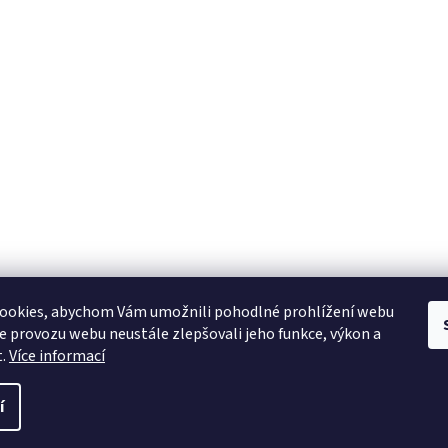
ookies, abychom Vám umožnili pohodlné prohlížení webu
ze provozu webu neustále zlepšovali jeho funkce, výkon a
t.
Více informací
í