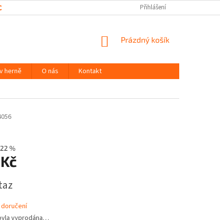
CHRANY OSOBNÍCH ÚDAJŮ
Přihlášení
NÁKUPNÍ
Prázdný košík
KOŠÍK
 v herně
O nás
Kontakt
4056
22 %
 Kč
taz
 doručení
byla vyprodána…