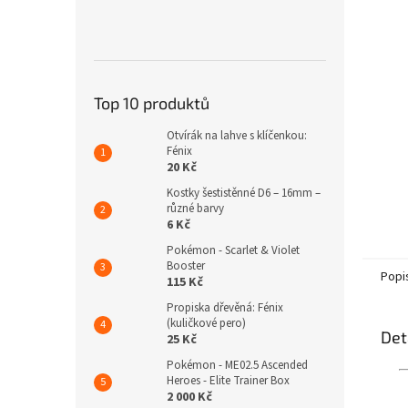
n
e
l
Top 10 produktů
Otvírák na lahve s klíčenkou:
Fénix
20 Kč
Kostky šestistěnné D6 – 16mm –
různé barvy
6 Kč
Pokémon - Scarlet & Violet
Booster
Popi
115 Kč
Propiska dřevěná: Fénix
(kuličkové pero)
Det
25 Kč
Pokémon - ME02.5 Ascended
Heroes - Elite Trainer Box
2 000 Kč