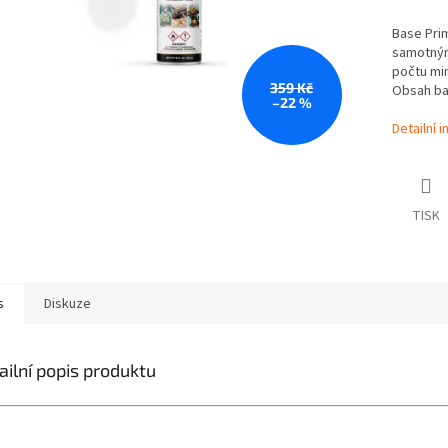
Base Prim
samotným 
počtu min
359 Kč
Obsah bal
–22 %
Detailní 
TISK
s
Diskuze
ailní popis produktu