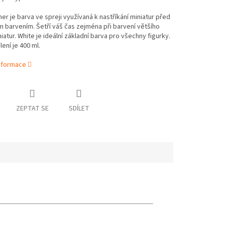
er je barva ve spreji využívaná k nastříkání miniatur před
barvením. Šetří váš čas zejména při barvení většího
iatur. White je ideální základní barva pro všechny figurky.
ení je 400 ml.
informace
ZEPTAT SE
SDÍLET