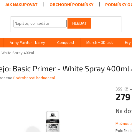
JAK NAKUPOVAT
OBCHODNÍ PODMÍNKY
PODMÍNKY O
HLEDAT
Army Painter - barvy
Conquest
Merch + 3D tisk
Hry
 - White Spray 400ml
ejo: Basic Primer - White Spray 400ml
né
noceno
Podrobnosti hodnocení
ní
u
359 Kč
–
279
Měrná
Na do
cena:
ek.
Možnosti
Položka 