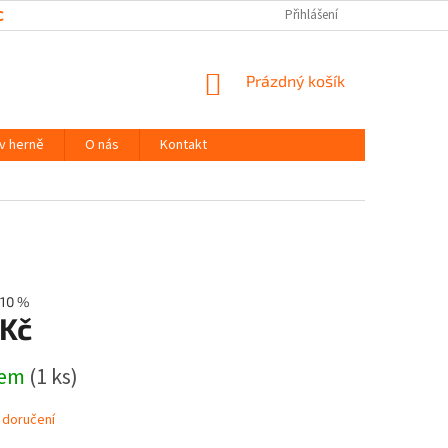
CHRANY OSOBNÍCH ÚDAJŮ
Přihlášení
NÁKUPNÍ
Prázdný košík
KOŠÍK
 v herně
O nás
Kontakt
10 %
 Kč
dem
(1 ks)
 doručení