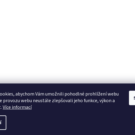
ookies, abychom Vám umožnili pohodlné prohlížení webu
ze provozu webu neustále zlepšovali jeho funkce, výkon a
t.
Více informací
í