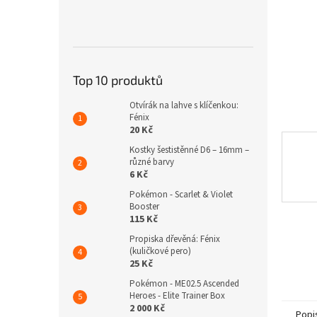
n
e
l
Top 10 produktů
Otvírák na lahve s klíčenkou:
Fénix
20 Kč
Kostky šestistěnné D6 – 16mm –
různé barvy
6 Kč
Pokémon - Scarlet & Violet
Booster
115 Kč
Propiska dřevěná: Fénix
(kuličkové pero)
25 Kč
Pokémon - ME02.5 Ascended
Heroes - Elite Trainer Box
2 000 Kč
Popi