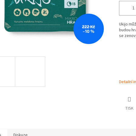
Ukijo můž
222 Kč
budou hrá
–10 %
se zenov
Detailní 
TISK
s
Diskuze