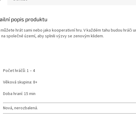
ailní popis produktu
o můžete hrát sami nebo jako kooperativní hru. V každém tahu budou hráči 
y na společné území, aby splnili výzvy se zenovým klidem.
Počet hráčů: 1 – 4
Věková skupina: 8+
Doba hraní: 15 min
Nová, nerozbalená.