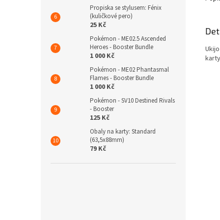
Propiska se stylusem: Fénix
(kuličkové pero)
25 Kč
Det
Pokémon - ME02.5 Ascended
Heroes - Booster Bundle
Ukij
1 000 Kč
kart
Pokémon - ME02 Phantasmal
Flames - Booster Bundle
1 000 Kč
Pokémon - SV10 Destined Rivals
- Booster
125 Kč
Obaly na karty: Standard
(63,5x88mm)
79 Kč