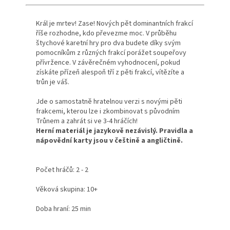
Král je mrtev! Zase! Nových pět dominantních frakcí
říše rozhodne, kdo převezme moc. V průběhu
štychové karetní hry pro dva budete díky svým
pomocníkům z různých frakcí porážet soupeřovy
přívržence. V závěrečném vyhodnocení, pokud
získáte přízeň alespoň tří z pěti frakcí, vítězíte a
trůn je váš.
Jde o samostatně hratelnou verzi s novými pěti
frakcemi, kterou lze i zkombinovat s původním
Trůnem a zahrát si ve 3-4 hráčích!
Herní materiál je jazykově nezávislý. Pravidla a
nápovědní karty jsou v češtině a angličtině.
Počet hráčů: 2 - 2
Věková skupina: 10+
Doba hraní: 25 min