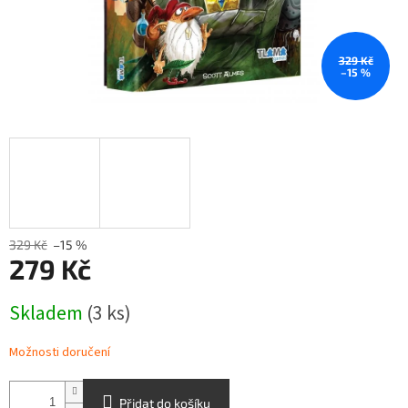
329 Kč
–15 %
329 Kč
–15 %
279 Kč
Měrná
Skladem
(3 ks)
cena:
Možnosti doručení
Přidat do košíku