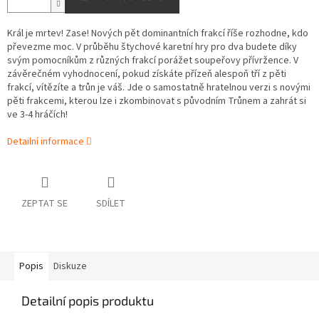
Král je mrtev! Zase! Nových pět dominantních frakcí říše rozhodne, kdo
převezme moc. V průběhu štychové karetní hry pro dva budete díky
svým pomocníkům z různých frakcí porážet soupeřovy přívržence. V
závěrečném vyhodnocení, pokud získáte přízeň alespoň tří z pěti
frakcí, vítězíte a trůn je váš. Jde o samostatně hratelnou verzi s novými
pěti frakcemi, kterou lze i zkombinovat s původním Trůnem a zahrát si
ve 3-4 hráčích!
Detailní informace
ZEPTAT SE
SDÍLET
Popis
Diskuze
Detailní popis produktu