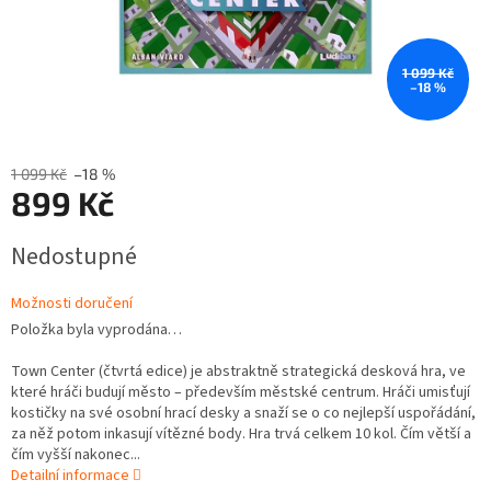
1 099 Kč
–18 %
1 099 Kč
–18 %
899 Kč
Měrná
Nedostupné
cena:
Možnosti doručení
Položka byla vyprodána…
Town Center (čtvrtá edice) je abstraktně strategická desková hra, ve
které hráči budují město – především městské centrum. Hráči umisťují
kostičky na své osobní hrací desky a snaží se o co nejlepší uspořádání,
za něž potom inkasují vítězné body. Hra trvá celkem 10 kol. Čím větší a
čím vyšší nakonec...
Detailní informace