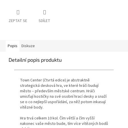
ZEPTAT SE
SDÍLET
Popis
Diskuze
Detailní popis produktu
Town Center (čtvrtá edice) je abstraktně
strategická desková hra, ve které hráči budují
město – především městské centrum. Hráči
umisťují kostičky na své osobní hrací desky a snaží
se o co nejlepší uspořádání, za něž potom inkasují
vítězné body.
Hra trvá celkem 10 kol. Čím větší a čím vyšší
nakonec vaše město bude, tím více vítězných bodů