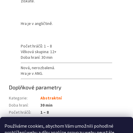
získáte.
Hra je v angličtině.
Počet hráčů: 1 – 8
Věková skupina: 12+
Doba hraní: 30 min
Nová, nerozbalená.
Hra je v ANG.
Doplňkové parametry
Kategorie
:
Abstraktní
Doba hraní
:
30 min
Počet hráčů
:
1 – 8
Věková skupina
:
12+
Používáme cookies, abychom Vám umožnili pohodlné
Položka byla vyprodána…
prohlížení webu a díky analýze provozu webu neustále