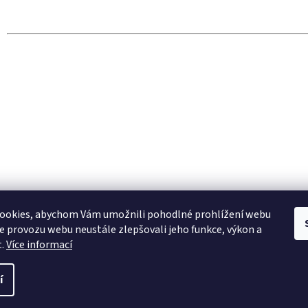
ookies, abychom Vám umožnili pohodlné prohlížení webu
ze provozu webu neustále zlepšovali jeho funkce, výkon a
t.
Více informací
í