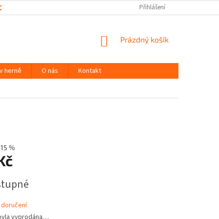
CHRANY OSOBNÍCH ÚDAJŮ
Přihlášení
NÁKUPNÍ
Prázdný košík
KOŠÍK
 v herně
O nás
Kontakt
–15 %
Kč
stupné
 doručení
byla vyprodána…