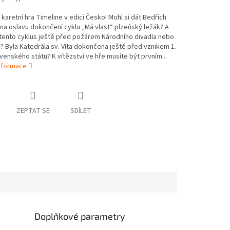
 karetní hra Timeline v edici Česko! Mohl si dát Bedřich
a oslavu dokončení cyklu „Má vlast“ plzeňský ležák? A
tento cyklus ještě před požárem Národního divadla nebo
 Byla Katedrála sv. Víta dokončena ještě před vznikem 1.
enského státu? K vítězství ve hře musíte být prvním...
informace
ZEPTAT SE
SDÍLET
Doplňkové parametry