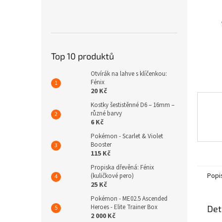
n
e
l
Top 10 produktů
Otvírák na lahve s klíčenkou:
Fénix
20 Kč
Kostky šestistěnné D6 – 16mm –
různé barvy
6 Kč
Pokémon - Scarlet & Violet
Booster
115 Kč
Propiska dřevěná: Fénix
Popi
(kuličkové pero)
25 Kč
Pokémon - ME02.5 Ascended
Heroes - Elite Trainer Box
Det
2 000 Kč