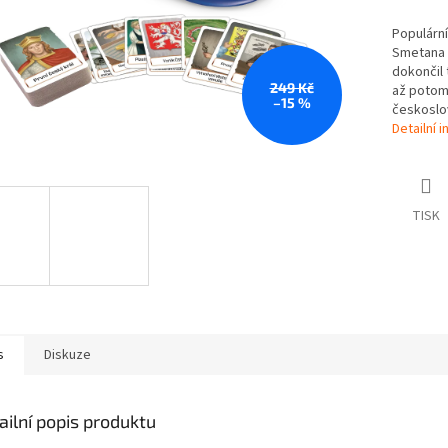
Populární
Smetana n
dokončil 
249 Kč
až potom?
–15 %
českoslov
Detailní 
TISK
s
Diskuze
ailní popis produktu