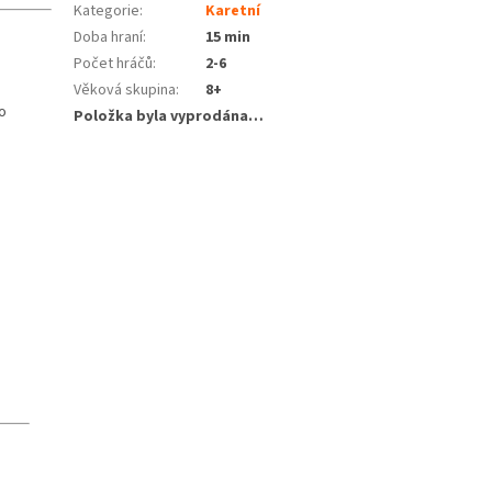
Kategorie
:
Karetní
Doba hraní
:
15 min
Počet hráčů
:
2-6
Věková skupina
:
8+
o
Položka byla vyprodána…