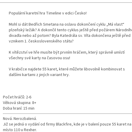
Populární karetní hra Timeline v edici Česko!
Mohl si dát Bedřich Smetana na oslavu dokončení cyklu „Má vlast“
plzeňský ležák? A dokončil tento cyklus ještě před požárem Národníh
divadla nebo až potom? Byla Katedrála sv. Víta dokončena ještě před
vznikem 1. československého státu?
K vítězství ve hře musíte být prvním hráčem, který správně umístí
všechny své karty na časovou osu!
V krabičce najdete 55 karet, které můžete libovolně kombinovat s
dalšími kartami z jiných variant hry.
Počet hráčů: 2-6
Věková skupina: 8+
Doba hraní: 15 min
Nová. Nerozbalená.
Již se jedná o vydání od firmy Blackfire, kde je v balení pouze 55 karet na
místo 110 u Rexher.