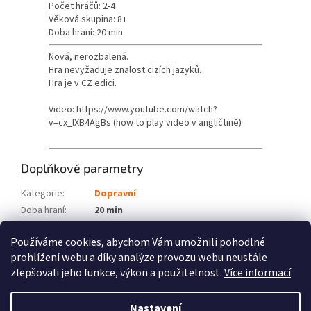
Počet hráčů: 2-4
Věková skupina: 8+
Doba hraní: 20 min
Nová, nerozbalená.
Hra nevyžaduje znalost cizích jazyků.
Hra je v CZ edici.
Video: https://www.youtube.com/watch?
v=cx_lXB4AgBs (how to play video v angličtině)
Doplňkové parametry
Kategorie
:
Dopravní
Doba hraní
:
20 min
Počet hráčů
:
2-4
Používáme cookies, abychom Vám umožnili pohodlné
Věková skupina
:
8+
prohlížení webu a díky analýze provozu webu neustále
zlepšovali jeho funkce, výkon a použitelnost.
Více informací
Z
á
Nastavení