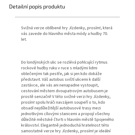
Detailní popis produktu
Svižná verze oblíbené hry Jízdenky, prosím!, která
vás zavede do hlavního města módy a hudby 70.
let.
Do londýnských ulic se rozlévá pohlcující rytmus
rockové hudby ruku v ruce s mladými lidmi
oblečenými tak pestře, jak si jen kdo dokáže
představit. Váš autobus sviští ulicemi k další
zastávce, ale vás ani nenapadne vystoupit,
cestování městem dvoupatrovým autobusem je
prostě senzační! V této svižné verzi hry Jízdenky,
prosím! spolu hráči navzájem soupeří o to, kdo
obsadí nejdůležitější autobusové trasy mezi
jednotlivými cílovými stanicemi a propojí všechny
důležité městské čtvrti v hlavním městě Spojeného
království. Elegantně jednoduchá hratelnost této
samostatné verze hry Jízdenky, prosím! je ideální