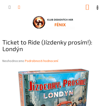
Přejít
NÁKUP
na
obsah
KOŠÍK
Ticket to Ride (Jízdenky prosím!):
Londýn
Průměrné
Neohodnoceno
Podrobnosti hodnocení
hodnocení
produktu
je
0,0
z
5
hvězdiček.