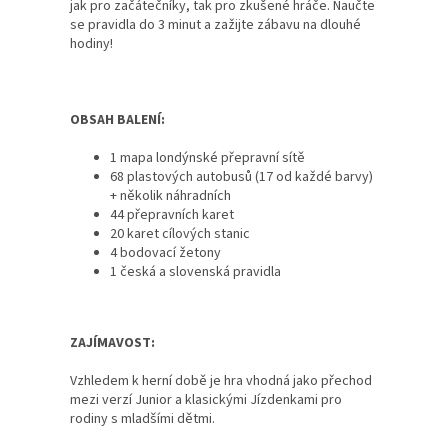
jak pro začátečníky, tak pro zkušené hráče. Naučte
se pravidla do 3 minut a zažijte zábavu na dlouhé
hodiny!
OBSAH BALENÍ:
1 mapa londýnské přepravní sítě
68 plastových autobusů (17 od každé barvy)
+ několik náhradních
44 přepravních karet
20 karet cílových stanic
4 bodovací žetony
1 česká a slovenská pravidla
ZAJÍMAVOST:
Vzhledem k herní době je hra vhodná jako přechod
mezi verzí Junior a klasickými Jízdenkami pro
rodiny s mladšími dětmi.