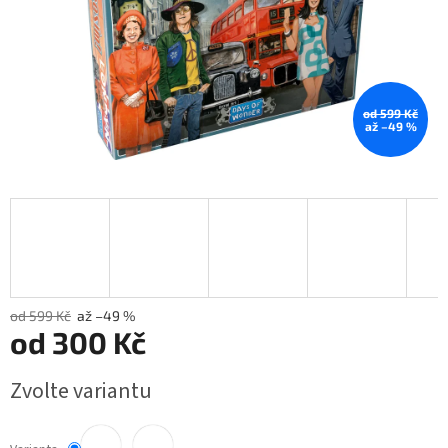
od 599 Kč
až –49 %
od 599 Kč
až –49 %
od
300 Kč
Měrná
Zvolte variantu
cena: