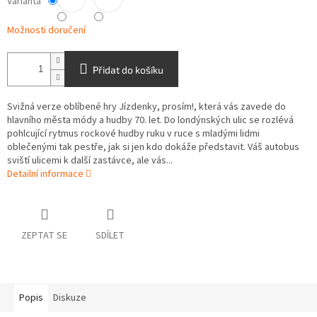
Varianta
Možnosti doručení
Přidat do košíku
Svižná verze oblíbené hry Jízdenky, prosím!, která vás zavede do
hlavního města módy a hudby 70. let. Do londýnských ulic se rozlévá
pohlcující rytmus rockové hudby ruku v ruce s mladými lidmi
oblečenými tak pestře, jak si jen kdo dokáže představit. Váš autobus
sviští ulicemi k další zastávce, ale vás...
Detailní informace
ZEPTAT SE
SDÍLET
Popis
Diskuze