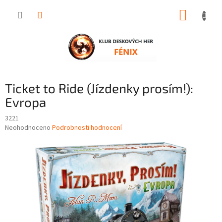
Přejít
NÁKUP
na
obsah
KOŠÍK
Ticket to Ride (Jízdenky prosím!):
Evropa
3221
Průměrné
Neohodnoceno
Podrobnosti hodnocení
hodnocení
produktu
je
0,0
z
5
hvězdiček.