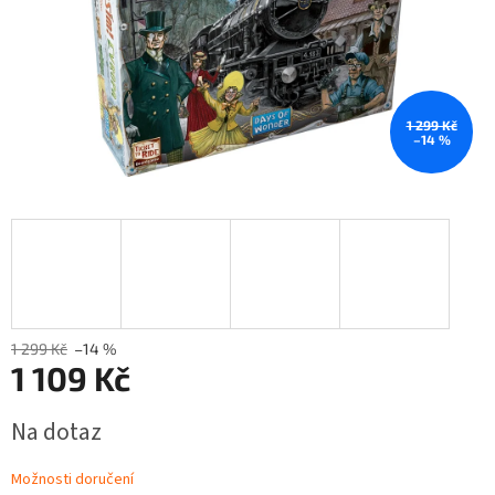
1 299 Kč
–14 %
1 299 Kč
–14 %
1 109 Kč
Měrná
Na dotaz
cena:
Možnosti doručení