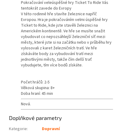
Pokračování veleúspěšné hry Ticket To Ride Vás
tentokrát zavede do Evropy
V této rodinné hře stavíte železnice napříč
Evropou. Hra je pokračováním velmi úspěšné hry
Ticket to Ride, kde jste stavěli železnici na
Americkém kontinentě. Ve hře se musíte snažit
vybudovat co nejrozsáhlejší železniční síť mezi
městy, které jste si na začátku nebo v průběhu hry
vylosovali z karet železničních tratí. Ve hře
získáváte body za vybudování tratí mezi
jednotlivými městy, takže čím delší trať
vybudujete, tím více bodů získáte.
Počet hráčů: 2-5
Věková skupina: 8+
Doba hraní: 45 min
Nová.
Doplňkové parametry
Kategorie
:
Dopravní