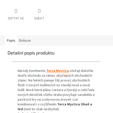
ZEPTAT SE
SDÍLET
Popis
Diskuze
Detailní popis produktu
Národy kontinentu
Terra Mystica
otvírají dokořán
dveře obchodu za rámec obyčejných obchodních
stanic. Na řekách panuje čilý provoz obchodních
flotil. V nových loděnicích se stavějí nové a nové
lodě. Nové herní plány (Jezera a Fjordy) a celá řada
nových destiček všeho druhu povyšuje variabilitu a
pestrost hry na zcela novou úroveň. Lze
kombinovat i s rozšířením
Terra Mystica Oheň a
led
(není to však nezbytné).