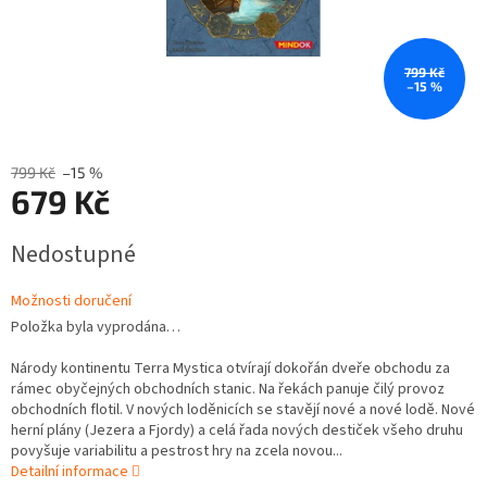
799 Kč
–15 %
799 Kč
–15 %
679 Kč
Měrná
Nedostupné
cena:
Možnosti doručení
Položka byla vyprodána…
Národy kontinentu Terra Mystica otvírají dokořán dveře obchodu za
rámec obyčejných obchodních stanic. Na řekách panuje čilý provoz
obchodních flotil. V nových loděnicích se stavějí nové a nové lodě. Nové
herní plány (Jezera a Fjordy) a celá řada nových destiček všeho druhu
povyšuje variabilitu a pestrost hry na zcela novou...
Detailní informace