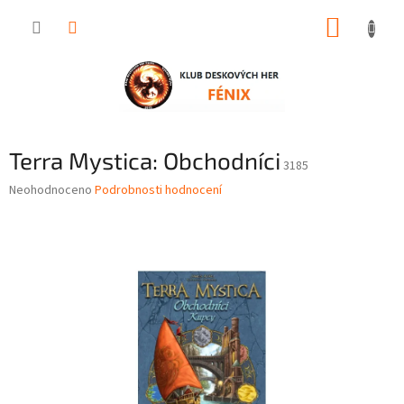
Přejít
NÁKUP
na
obsah
KOŠÍK
Terra Mystica: Obchodníci
3185
Průměrné
Neohodnoceno
Podrobnosti hodnocení
hodnocení
produktu
je
0,0
z
5
hvězdiček.