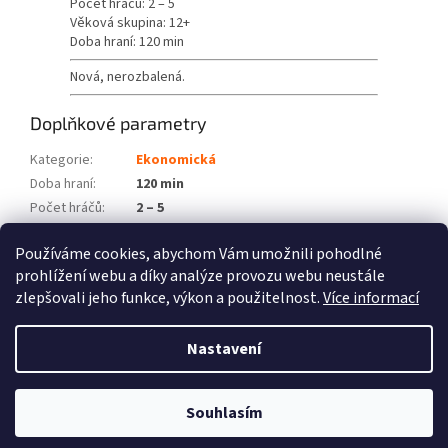
Počet hráčů: 2 – 5
Věková skupina: 12+
Doba hraní: 120 min
Nová, nerozbalená.
Doplňkové parametry
Kategorie
:
Ekonomická
Doba hraní
:
120 min
Počet hráčů
:
2 – 5
Věková skupina
:
12+
Používáme cookies, abychom Vám umožnili pohodlné
Položka byla vyprodána…
prohlížení webu a díky analýze provozu webu neustále
zlepšovali jeho funkce, výkon a použitelnost.
Více informací
Z
á
Nastavení
Vytvořil Shoptet
p
a
t
Souhlasím
Copyright 2026
Fénix hry
. Všechna práva vyhrazena.
í