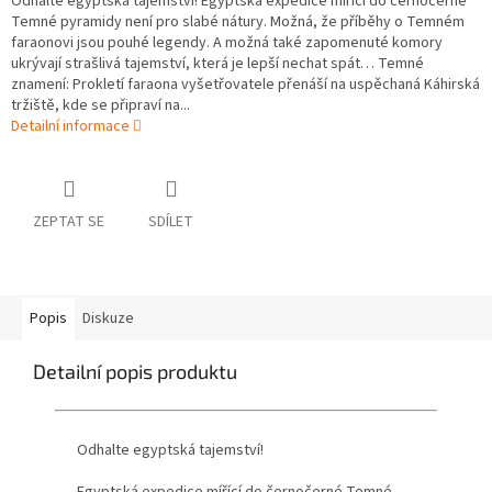
Odhalte egyptská tajemství! Egyptská expedice mířící do černočerné
Temné pyramidy není pro slabé nátury. Možná, že příběhy o Temném
faraonovi jsou pouhé legendy. A možná také zapomenuté komory
ukrývají strašlivá tajemství, která je lepší nechat spát… Temné
znamení: Prokletí faraona vyšetřovatele přenáší na uspěchaná Káhirská
tržiště, kde se připraví na...
Detailní informace
ZEPTAT SE
SDÍLET
Popis
Diskuze
Detailní popis produktu
Odhalte egyptská tajemství!