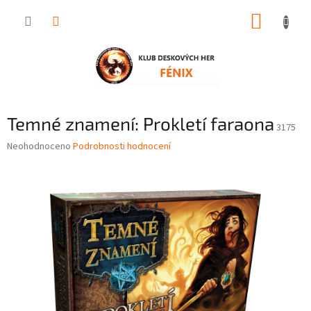
Přejít
NÁKUP
na
obsah
KOŠÍK
Temné znamení: Prokletí faraona
3175
Průměrné
Neohodnoceno
Podrobnosti hodnocení
hodnocení
produktu
je
0,0
z
5
hvězdiček.