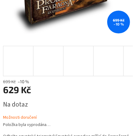
699 Kč
–10 %
699 Kč
–10 %
629 Kč
Měrná
Na dotaz
cena:
Možnosti doručení
Položka byla vyprodána…