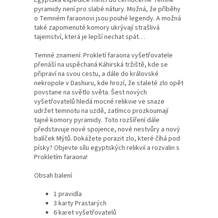
Egyptská expedice mířící do černočerné Temné
pyramidy není pro slabé nátury. Možná, že příběhy
o Temném faraonovi jsou pouhé legendy. A možná
také zapomenuté komory ukrývají strašlivá
tajemství, která je lepší nechat spát…
Temné znamení: Prokletí faraona vyšetřovatele
přenáší na uspěchaná Káhirská tržiště, kde se
připraví na svou cestu, a dále do královské
nekropole v Dashuru, kde hrozí, že staleté zlo opět
povstane na světlo světa. Šest nových
vyšetřovatelů hledá mocné relikvie ve snaze
udržet temnotu na uzdě, zatímco prozkoumají
tajné komory pyramidy. Toto rozšíření dále
představuje nové spojence, nové nestvůry a nový
balíček Mýtů. Dokážete porazit zlo, které číhá pod
písky? Objevte sílu egyptských relikvií a rozvalin s
Prokletím faraona!
Obsah balení
1 pravidla
3 karty Prastarých
6 karet vyšetřovatelů