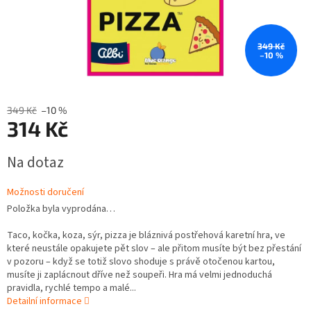
349 Kč
–10 %
349 Kč
–10 %
314 Kč
Měrná
Na dotaz
cena:
Možnosti doručení
Položka byla vyprodána…
Taco, kočka, koza, sýr, pizza je bláznivá postřehová karetní hra, ve
které neustále opakujete pět slov – ale přitom musíte být bez přestání
v pozoru – když se totiž slovo shoduje s právě otočenou kartou,
musíte ji zaplácnout dříve než soupeři. Hra má velmi jednoduchá
pravidla, rychlé tempo a malé...
Detailní informace