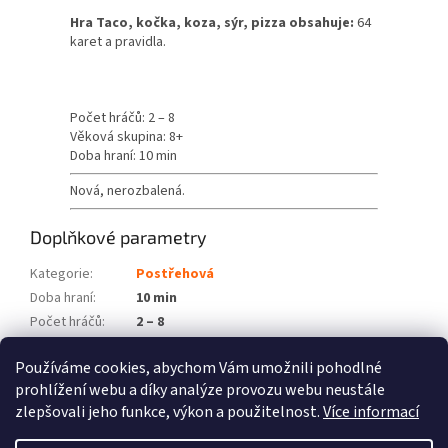
Hra Taco, kočka, koza, sýr, pizza obsahuje:
64
karet a pravidla.
Počet hráčů: 2 – 8
Věková skupina: 8+
Doba hraní: 10 min
Nová, nerozbalená.
Doplňkové parametry
Kategorie
:
Postřehová
Doba hraní
:
10 min
Počet hráčů
:
2 – 8
Věková skupina
:
8+
Používáme cookies, abychom Vám umožnili pohodlné
Položka byla vyprodána…
prohlížení webu a díky analýze provozu webu neustále
zlepšovali jeho funkce, výkon a použitelnost.
Více informací
Z