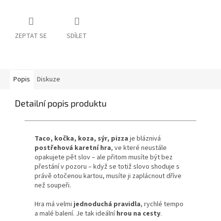
ZEPTAT SE
SDÍLET
Popis
Diskuze
Detailní popis produktu
Taco, kočka, koza, sýr, pizza
je bláznivá
postřehová karetní hra
, ve které neustále
opakujete pět slov – ale přitom musíte být bez
přestání v pozoru – když se totiž slovo shoduje s
právě otočenou kartou, musíte ji zaplácnout dříve
než soupeři.
Hra má velmi
jednoduchá pravidla
, rychlé tempo
a malé balení. Je tak ideální
hrou na cesty
.