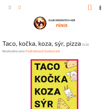
Přejít
NÁKUP
na
obsah
KOŠÍK
Taco, kočka, koza, sýr, pizza
3134
Průměrné
Neohodnoceno
Podrobnosti hodnocení
hodnocení
produktu
je
0,0
z
5
hvězdiček.