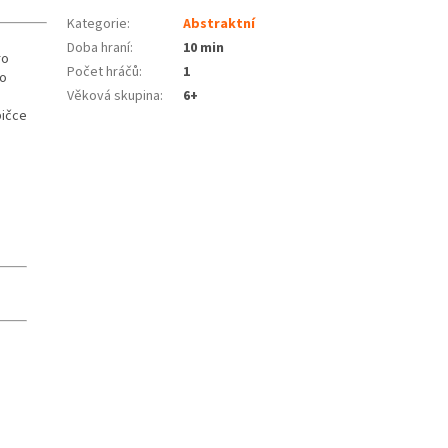
Kategorie
:
Abstraktní
Doba hraní
:
10 min
ro
Počet hráčů
:
1
do
Věková skupina
:
6+
bičce