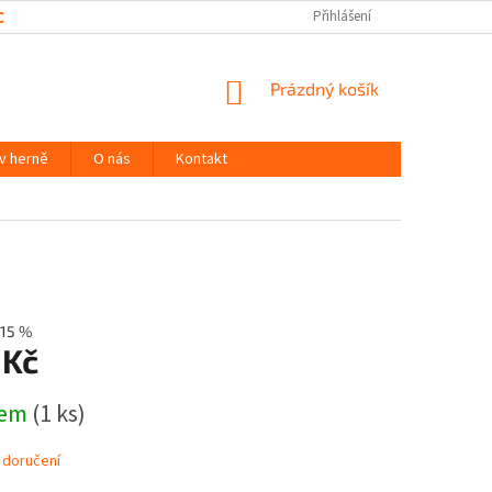
CHRANY OSOBNÍCH ÚDAJŮ
Přihlášení
NÁKUPNÍ
Prázdný košík
KOŠÍK
 v herně
O nás
Kontakt
15 %
 Kč
dem
(1 ks)
 doručení