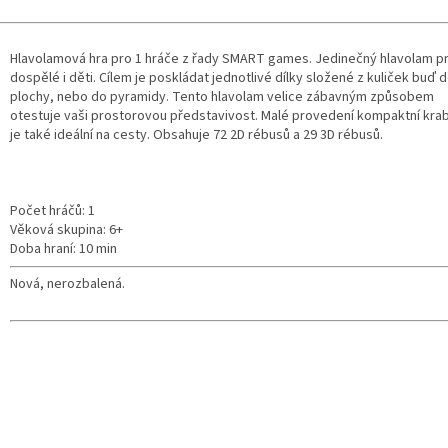
Hlavolamová hra pro 1 hráče z řady SMART games. Jedinečný hlavolam p
dospělé i děti. Cílem je poskládat jednotlivé dílky složené z kuliček buď 
plochy, nebo do pyramidy. Tento hlavolam velice zábavným způsobem
otestuje vaši prostorovou představivost. Malé provedení kompaktní kra
je také ideální na cesty. Obsahuje 72 2D rébusů a 29 3D rébusů.
Počet hráčů: 1
Věková skupina: 6+
Doba hraní: 10 min
Nová, nerozbalená.