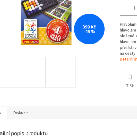
Hlavolam
399 Kč
hlavolam 
–15 %
složené z
hlavolam
představi
na cesty.
Detailní 
TISK
s
Diskuze
ailní popis produktu