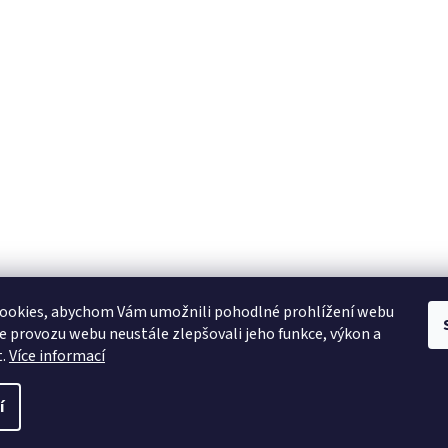
ookies, abychom Vám umožnili pohodlné prohlížení webu
ze provozu webu neustále zlepšovali jeho funkce, výkon a
t.
Více informací
í