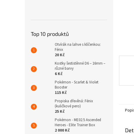
n
e
l
Top 10 produktů
Otvírák na lahve s klíčenkou:
Fénix
20 Kč
Kostky šestistěnné D6 – 16mm –
různé barvy
6 Kč
Pokémon - Scarlet & Violet
Booster
115 Kč
Propiska dřevěná: Fénix
(kuličkové pero)
Popi
25 Kč
Pokémon - ME02.5 Ascended
Heroes - Elite Trainer Box
Det
2 000 Kč