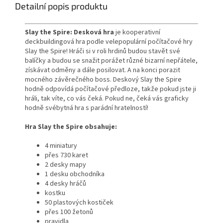
Detailní popis produktu
Slay the Spire: Desková hra
je kooperativní
deckbuildingová hra podle velepopulární počítačové hry
Slay the Spire! Hráči si v roli hrdinů budou stavět své
balíčky a budou se snažit porážet různé bizarní nepřátele,
získávat odměny a dále posilovat. A na konci porazit
mocného závěrečného boss. Deskový Slay the Spire
hodně odpovídá počítačové předloze, takže pokud jste ji
hráli, tak víte, co vás čeká. Pokud ne, čeká vás graficky
hodně svébytná hra s parádní hratelností!
Hra Slay the Spire obsahuje:
4 miniatury
přes 730 karet
2 desky mapy
1 desku obchodníka
4 desky hráčů
kostku
50 plastových kostiček
přes 100 žetonů
pravidla