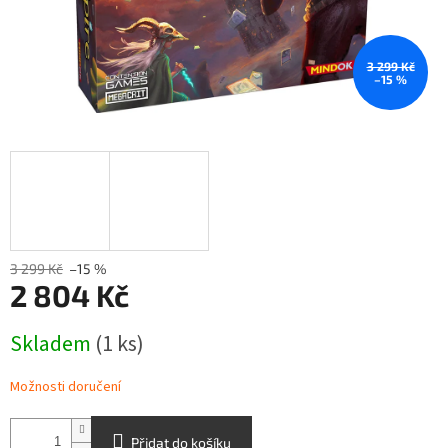
3 299 Kč
–15 %
3 299 Kč
–15 %
2 804 Kč
Měrná
Skladem
(1 ks)
cena:
Možnosti doručení
Přidat do košíku