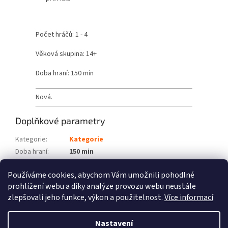
Počet hráčů: 1 - 4
Věková skupina: 14+
Doba hraní: 150 min
Nová.
Doplňkové parametry
Kategorie
:
Kategorie
Doba hraní
:
150 min
Počet hráčů
:
1 - 4
Používáme cookies, abychom Vám umožnili pohodlné
Věková skupina
:
14+
prohlížení webu a díky analýze provozu webu neustále
zlepšovali jeho funkce, výkon a použitelnost.
Více informací
Z
á
Nastavení
Vytvořil Shoptet