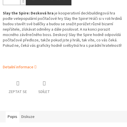
Slay the Spire: Desková hra
je kooperativní deckbuildingová hra
podle velepopulární počítačové hry Slay the Spire! Hráči si v roli hrdinů
budou stavět své balíčky a budou se snažit porážet různé bizarní
nepřátele, získávat odměny a dále posilovat. A na konci porazit
mocného závěrečného boss. Deskový Slay the Spire hodně odpovídá
počítačové předloze, takže pokud jste ji hráli, tak víte, co vás čeká.
Pokud ne, čeká vás graficky hodně svébytná hra s parádní hratelností!
Detailní informace
ZEPTAT SE
SDÍLET
Popis
Diskuze