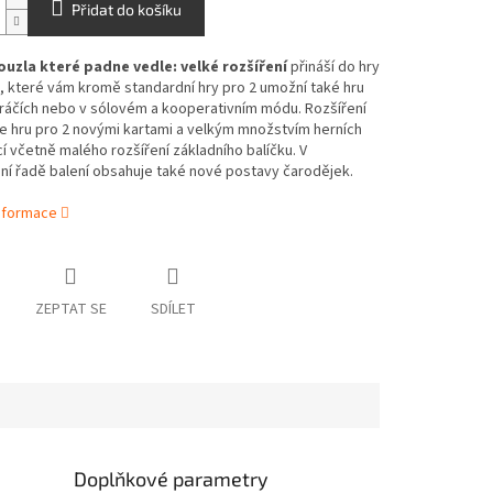
Přidat do košíku
uzla které padne vedle: velké rozšíření
přináší do hry
, které vám kromě standardní hry pro 2 umožní také hru
hráčích nebo v sólovém a kooperativním módu. Rozšíření
e hru pro 2 novými kartami a velkým množstvím herních
í včetně malého rozšíření základního balíčku. V
ní řadě balení obsahuje také nové postavy čarodějek.
informace
ZEPTAT SE
SDÍLET
Doplňkové parametry