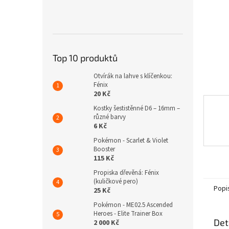
n
e
l
Top 10 produktů
Otvírák na lahve s klíčenkou:
Fénix
20 Kč
Kostky šestistěnné D6 – 16mm –
různé barvy
6 Kč
Pokémon - Scarlet & Violet
Booster
115 Kč
Propiska dřevěná: Fénix
(kuličkové pero)
Popi
25 Kč
Pokémon - ME02.5 Ascended
Heroes - Elite Trainer Box
Det
2 000 Kč