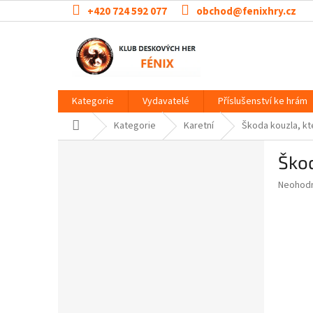
Přejít
+420 724 592 077
obchod@fenixhry.cz
na
obsah
Kategorie
Vydavatelé
Příslušenství ke hrám
Domů
Kategorie
Karetní
Škoda kouzla, kt
P
Škod
o
s
Průměr
Neohod
t
hodnoce
r
produkt
a
je
0,0
n
z
n
5
í
hvězdič
p
a