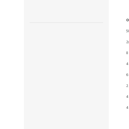
O
5
2
8
4
6
2
4
4