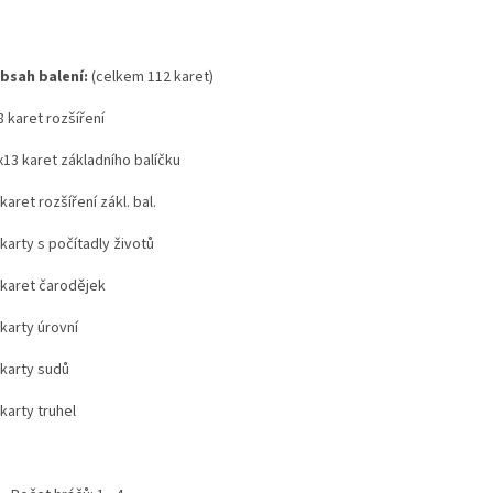
bsah balení:
(celkem 112 karet)
8 karet rozšíření
x13 karet základního balíčku
 karet rozšíření zákl. bal.
 karty s počítadly životů
 karet čarodějek
 karty úrovní
 karty sudů
 karty truhel