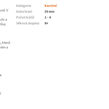
Kategorie
:
Karetní
yně. V
Doba hraní
:
30 min
Počet hráčů
:
1 - 4
liv a
Věková skupina
:
8+
říve,
t, které
ovém a
a
í