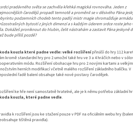
 srdci pradávného světa se zachvěla křehká magická rovnováha. Jeden z
ejmocnějších čarodějů propadl temnotě a proměnil se v děsivého Pána jesk
abyrintu podzemních chodeb tento padlý mistr magie shromažďuje armádu
růzostrašných bytostí z jiných dimenzí a s každým úderem srdce roste jeho v
íla. Dokážeš proniknout do hlubin, čelit nástrahám a zastavit Pána jeskyně d
ež bude příliš pozdě?
koda kouzla které padne vedle: velké rozšíření
přináší do hry 112 kare
ám kromě standardní hry pro 2 umožní také hru ve 3 a 4 hráčích nebo v sól
ooperativním módu. Rozšíření obohacuje hru pro 2 novými kartami a velkým
nožstvím herních modifikací včetně malého rozšíření základního balíčku. V
eposlední řadě balení obsahuje také nové postavy čarodějek.
ozšíření ke hře není samostatně hratelné, ale je k němu potřeba základní hr
koda kouzla, které padne vedle
.
ravidla k rozšíření jsou ke stažení pouze v PDF na oficiálním webu hry (balen
eobsahuje tištěná pravidla).