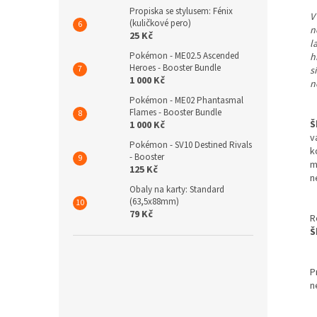
Propiska se stylusem: Fénix
V
(kuličkové pero)
n
25 Kč
l
Pokémon - ME02.5 Ascended
h
Heroes - Booster Bundle
s
1 000 Kč
n
Pokémon - ME02 Phantasmal
Flames - Booster Bundle
Š
1 000 Kč
v
Pokémon - SV10 Destined Rivals
k
- Booster
m
125 Kč
n
Obaly na karty: Standard
(63,5x88mm)
79 Kč
R
Š
P
n