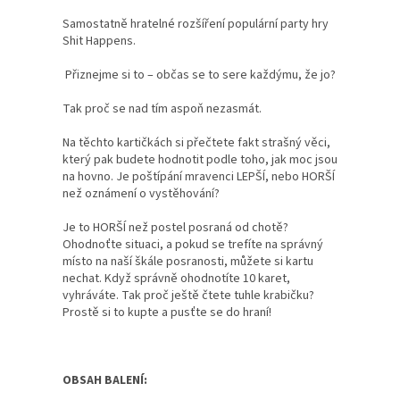
Samostatně hratelné rozšíření populární party hry
Shit Happens.
Přiznejme si to – občas se to sere každýmu, že jo?
Tak proč se nad tím aspoň nezasmát.
Na těchto kartičkách si přečtete fakt strašný věci,
který pak budete hodnotit podle toho, jak moc jsou
na hovno. Je poštípání mravenci LEPŠÍ, nebo HORŠÍ
než oznámení o vystěhování?
Je to HORŠÍ než postel posraná od chotě?
Ohodnoťte situaci, a pokud se trefíte na správný
místo na naší škále posranosti, můžete si kartu
nechat. Když správně ohodnotíte 10 karet,
vyhráváte. Tak proč ještě čtete tuhle krabičku?
Prostě si to kupte a pusťte se do hraní!
OBSAH BALENÍ: