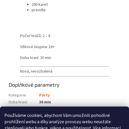
200 karet
pravidla
Počet hráčů: 2 – 8
Věková skupina: 18+
Doba hraní: 30 min
Nová, nerozbalená.
Doplňkové parametry
Kategorie
:
Párty
Doba hraní
:
30 min
Počet hráčů
:
2 – 8
Používáme cookies, abychom Vám umožnili pohodlné
Věková skupina
:
18+
prohlížení webu a díky analýze provozu webu neustále
zlepšovali jeho funkce, výkon a použitelnost.
Více informací