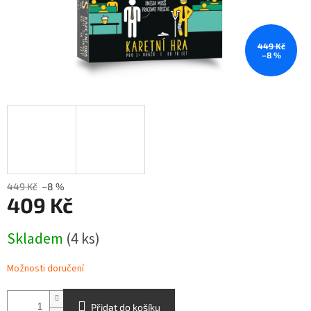
449 Kč
–8 %
449 Kč
–8 %
409 Kč
Měrná
Skladem
(4 ks)
cena:
Možnosti doručení
Přidat do košíku