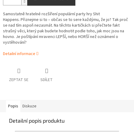
Samostatně hratelné rozšíření populární party hry Shit
Happens. Přiznejme si to – občas se to sere každýmu, že jo? Tak proč
se nad tím aspoň nezasmát. Na těchto kartičkách si přečtete fakt
strašný věci, který pak budete hodnotit podle toho, jak moc jsou na
hovno. Je poštípání mravenci LEPŠÍ, nebo HORŠÍ než oznámení o
vystěhování?
Detailní informace
ZEPTAT SE
SDÍLET
Popis
Diskuze
Detailní popis produktu