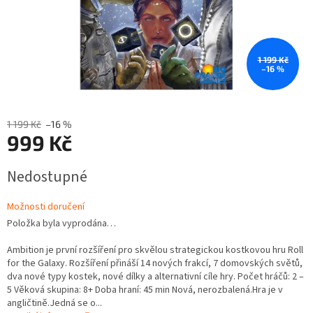
1 199 Kč
–16 %
1 199 Kč
–16 %
999 Kč
Měrná
Nedostupné
cena:
Možnosti doručení
Položka byla vyprodána…
Ambition je první rozšíření pro skvělou strategickou kostkovou hru Roll
for the Galaxy. Rozšíření přináší 14 nových frakcí, 7 domovských světů,
dva nové typy kostek, nové dílky a alternativní cíle hry. Počet hráčů: 2 –
5 Věková skupina: 8+ Doba hraní: 45 min Nová, nerozbalená.Hra je v
angličtině.Jedná se o...