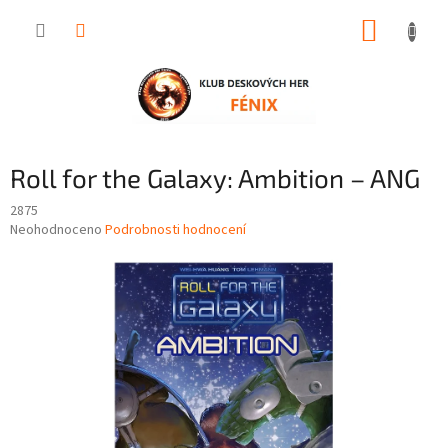
Přejít
NÁKUP
na
obsah
KOŠÍK
Roll for the Galaxy: Ambition – ANG
2875
Průměrné
Neohodnoceno
Podrobnosti hodnocení
hodnocení
produktu
je
0,0
z
5
hvězdiček.