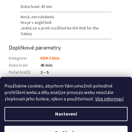
Doba hraní: 45 min
Nová, nerozbalená.
Hra je v angličtině.
Jedná se o první rozšíření ke hře Roll for the
Galaxy.
Doplňkové parametry
Kategorie
:
KDH Fénix
Doba hraní
:
45 min
Počet hráčů
:
2 – 5
Věková skupina
:
8+
Používáme cookies, abychom Vám umožnili pohodlné
Položka byla vyprodána…
prohlížení webu a díky analýze provozu webu neustále
zlepšovali jeho funkce, výkon a použitelnost.
Více informací
Z
á
Nastavení
Vytvořil Shoptet
p
a
t