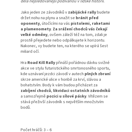
dělá nejsledovanější podívanou v lidské historii.
Jako jeden ze závodníků v
zabijácké rally
budete
držet nohu na plynu a snažit se
bránit před
oponenty
, útočícími na vás
pistolemi, raketami
a plamenomety
.
Za srážení chodců vás čekají
velké odměny
, ovšem záleží též na tom, zdali je
prostě přejedete nebo odpálkujete k horizontu.
Nakonec, vy budete ten, na kterého se upírá šest
miliard očí.
Hra
Road Kill Rally
přináší pořádnou dávku svižné
akce ve stylu futuristického smrtonosného sportu,
kde uznávaní jezdci závodí v autech
plných zbraní
skrze americké ulice v honbě za krví, slávou a
bohatstvím. Body k vám budou přicházet za
zabíjení chodců
,
likvidaci ostatních závodníků
a samozřejmě
pozici u sílové pásky
. Vítězem se
stává přeživší závodník s největším množstvím
bodů.
Počet hráčů: 3 – 6