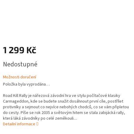
1 299 Kč
Měrná
Nedostupné
cena:
Možnosti doručení
Položka byla vyprodána…
Road Kill Rally je nářezová závodní hra ve stylu počítačové klasiky
Carmageddon, kde se budete snažit dosáhnout první cíle, postřílet
protivníky a sejmout co nejvíce nebohých chodců, co se vám připletou
do cesty. Píše se rok 2035 a světovým hitem se stala zabijácká rally,
která láká závodníky po celé zeměkouli....
Detailní informace