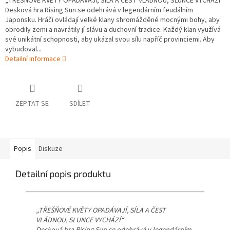
„TŘEŠŇOVÉ KVĚTY OPADÁVAJÍ, SÍLA A ČEST VLÁDNOU, SLUNCE VYCHÁZÍ“
Desková hra Rising Sun se odehrává v legendárním feudálním
Japonsku. Hráči ovládají velké klany shromážděné mocnými bohy, aby
obrodily zemi a navrátily jí slávu a duchovní tradice. Každý klan využívá
své unikátní schopnosti, aby ukázal svou sílu napříč provinciemi. Aby
vybudoval...
Detailní informace
ZEPTAT SE
SDÍLET
Popis
Diskuze
Detailní popis produktu
„TŘEŠŇOVÉ KVĚTY OPADÁVAJÍ, SÍLA A ČEST
VLÁDNOU, SLUNCE VYCHÁZÍ“