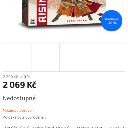
2 299 Kč
–10 %
2 299 Kč
–10 %
2 069 Kč
Měrná
Nedostupné
cena:
Možnosti doručení
Položka byla vyprodána…