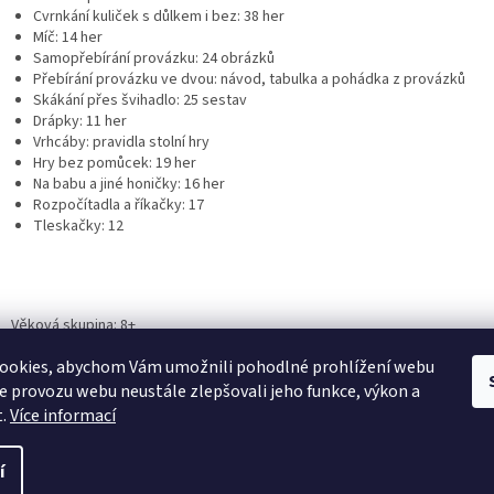
Cvrnkání kuliček s důlkem i bez: 38 her
Míč: 14 her
Samopřebírání provázku: 24 obrázků
Přebírání provázku ve dvou: návod, tabulka a pohádka z provázků
Skákání přes švihadlo: 25 sestav
Drápky: 11 her
Vrhcáby: pravidla stolní hry
Hry bez pomůcek: 19 her
Na babu a jiné honičky: 16 her
Rozpočítadla a říkačky: 17
Tleskačky: 12
Věková skupina: 8+
Nová.
ookies, abychom Vám umožnili pohodlné prohlížení webu
ze provozu webu neustále zlepšovali jeho funkce, výkon a
t.
Více informací
í