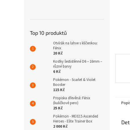
n
e
l
Top 10 produktů
Otvírák na lahve s klíčenkou:
Fénix
20 Kč
Kostky šestistěnné D6 – 16mm –
různé barvy
6 Kč
Pokémon - Scarlet & Violet
Booster
115 Kč
Propiska dřevěná: Fénix
Popi
(kuličkové pero)
25 Kč
Pokémon - ME02.5 Ascended
Heroes - Elite Trainer Box
Det
2 000 Kč