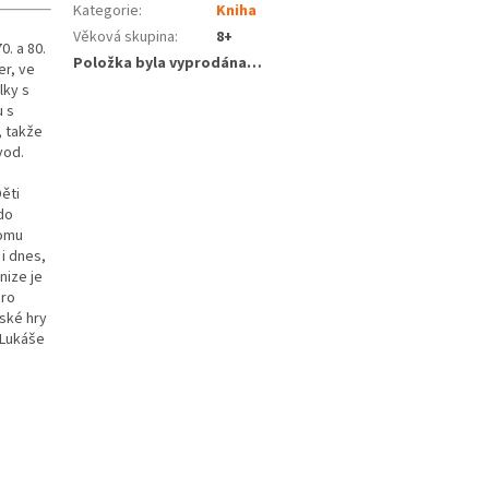
Kategorie
:
Kniha
Věková skupina
:
8+
0. a 80.
Položka byla vyprodána…
er, ve
lky s
 s
, takže
ávod.
ěti
do
tomu
 i dnes,
nize je
pro
tské hry
 Lukáše