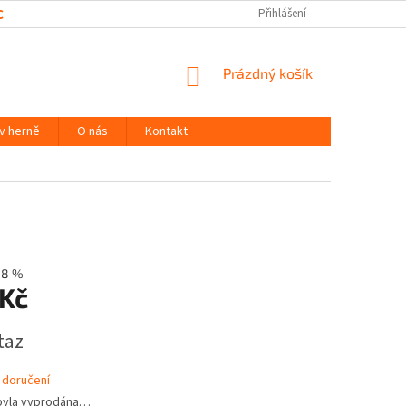
CHRANY OSOBNÍCH ÚDAJŮ
Přihlášení
NÁKUPNÍ
Prázdný košík
KOŠÍK
 v herně
O nás
Kontakt
–8 %
 Kč
taz
 doručení
byla vyprodána…