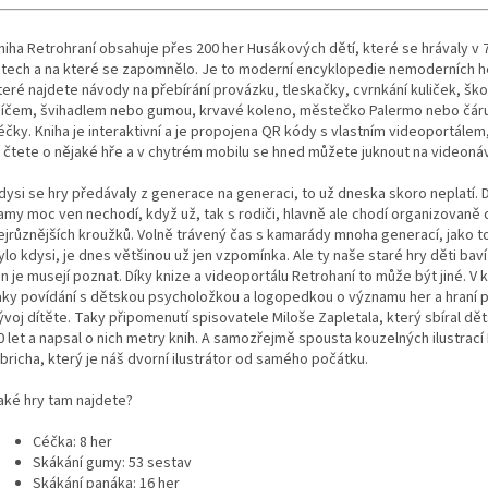
niha Retrohraní obsahuje přes 200 her Husákových dětí, které se hrávaly v 7
etech a na které se zapomnělo. Je to moderní encyklopedie nemoderních h
teré najdete návody na přebírání provázku, tleskačky, cvrnkání kuliček, ško
íčem, švihadlem nebo gumou, krvavé koleno, městečko Palermo nebo čáru
éčky. Kniha je interaktivní a je propojena QR kódy s vlastním videoportálem
i čtete o nějaké hře a v chytrém mobilu se hned můžete juknout na videon
dysi se hry předávaly z generace na generaci, to už dneska skoro neplatí. D
amy moc ven nechodí, když už, tak s rodiči, hlavně ale chodí organizovaně 
ejrůznějších kroužků. Volně trávený čas s kamarády mnoha generací, jako 
ylo kdysi, je dnes většinou už jen vzpomínka. Ale ty naše staré hry děti baví
en je musejí poznat. Díky knize a videoportálu Retrohaní to může být jiné. V k
aky povídání s dětskou psycholožkou a logopedkou o významu her a hraní 
ývoj dítěte. Taky připomenutí spisovatele Miloše Zapletala, který sbíral dě
0 let a napsal o nich metry knih. A samozřejmě spousta kouzelných ilustrací
ibricha, který je náš dvorní ilustrátor od samého počátku.
aké hry tam najdete?
Céčka: 8 her
Skákání gumy: 53 sestav
Skákání panáka: 16 her