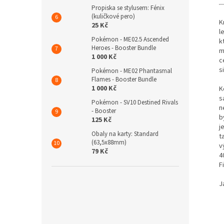
Propiska se stylusem: Fénix
(kuličkové pero)
K
25 Kč
l
Pokémon - ME02.5 Ascended
k
Heroes - Booster Bundle
m
1 000 Kč
c
s
Pokémon - ME02 Phantasmal
Flames - Booster Bundle
1 000 Kč
K
s
Pokémon - SV10 Destined Rivals
n
- Booster
b
125 Kč
j
Obaly na karty: Standard
t
(63,5x88mm)
v
79 Kč
4
F
J