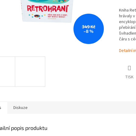
Kniha Ret
hrávaly v
encyklop
349 Kč
přebírání
–8 %
švihadle
čáru s cé
Detailní 
TISK
s
Diskuze
ailní popis produktu