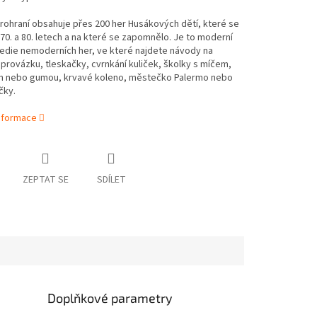
rohraní obsahuje přes 200 her Husákových dětí, které se
 70. a 80. letech a na které se zapomnělo. Je to moderní
edie nemoderních her, ve které najdete návody na
 provázku, tleskačky, cvrnkání kuliček, školky s míčem,
m nebo gumou, krvavé koleno, městečko Palermo nebo
čky.
informace
ZEPTAT SE
SDÍLET
Doplňkové parametry