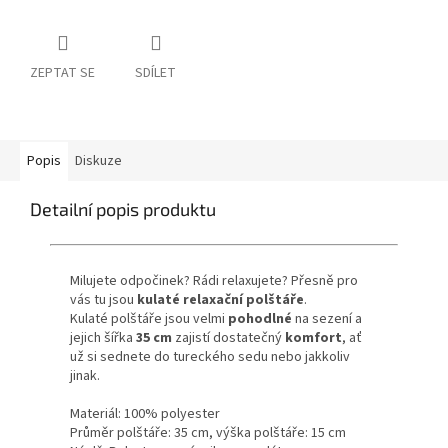
ZEPTAT SE
SDÍLET
Popis
Diskuze
Detailní popis produktu
Milujete odpočinek? Rádi relaxujete? Přesně pro
vás tu jsou
kulaté relaxační polštáře
.
Kulaté polštáře jsou velmi
pohodlné
na sezení a
jejich šířka
35 cm
zajistí dostatečný
komfort
, ať
už si sednete do tureckého sedu nebo jakkoliv
jinak.
Materiál: 100% polyester
Průměr polštáře: 35 cm, výška polštáře: 15 cm