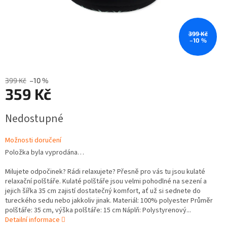
399 Kč
–10 %
399 Kč
–10 %
359 Kč
Měrná
Nedostupné
cena:
Možnosti doručení
Položka byla vyprodána…
Milujete odpočinek? Rádi relaxujete? Přesně pro vás tu jsou kulaté
relaxační polštáře. Kulaté polštáře jsou velmi pohodlné na sezení a
jejich šířka 35 cm zajistí dostatečný komfort, ať už si sednete do
tureckého sedu nebo jakkoliv jinak. Materiál: 100% polyester Průměr
polštáře: 35 cm, výška polštáře: 15 cm Náplň: Polystyrenový...
Detailní informace