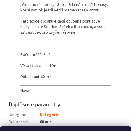
přidat nové moduly "Guilds & Inns" a další bonusy,
které vytvoří ještě větší rozmanitost a výzvu.
Tato edice obsahuje také oblíbené bonusové
karty, jako je Soudce, Šašek a Boccaccio, a všech
27 destiček pro zvýšení úrovně.
Počet hráčů: 2 - 6
Věková skupina: 10+
Doba hraní: 60 min
Nová.
Doplňkové parametry
Kategorie
:
Kategorie
Doba hraní
:
60 min
Počet hráčů
:
2 - 6