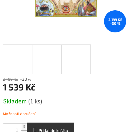
2 199 Kč
–30 %
2 199 Kč
–30 %
1 539 Kč
Měrná
Skladem
(1 ks)
cena:
Možnosti doručení
Přidat do košíku