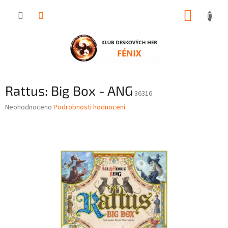
Přejít
NÁKUP
na
obsah
KOŠÍK
Rattus: Big Box - ANG
36316
Průměrné
Neohodnoceno
Podrobnosti hodnocení
hodnocení
produktu
je
0,0
z
5
hvězdiček.