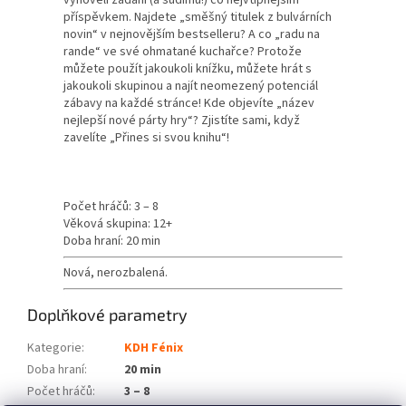
vyhověli zadání (a sudímu!) co nejvtipnějším
příspěvkem. Najdete „směšný titulek z bulvárních
novin“ v nejnovějším bestselleru? A co „radu na
rande“ ve své ohmatané kuchařce? Protože
můžete použít jakoukoli knížku, můžete hrát s
jakoukoli skupinou a najít neomezený potenciál
zábavy na každé stránce! Kde objevíte „název
nejlepší nové párty
hry“? Zjistíte sami, když
zavelíte „Přines si svou knihu“!
Počet hráčů: 3 – 8
Věková skupina: 12+
Doba hraní: 20 min
Nová, nerozbalená.
Doplňkové parametry
Kategorie
:
KDH Fénix
Doba hraní
:
20 min
Počet hráčů
:
3 – 8