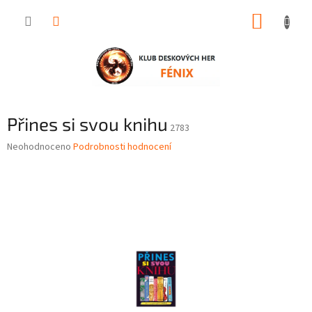
Přejít
NÁKUP
na
obsah
KOŠÍK
Přines si svou knihu
2783
Průměrné
Neohodnoceno
Podrobnosti hodnocení
hodnocení
produktu
je
0,0
z
5
hvězdiček.