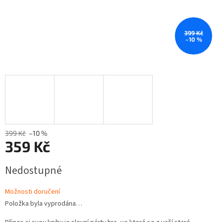
399 Kč
–10 %
399 Kč
–10 %
359 Kč
Měrná
Nedostupné
cena:
Možnosti doručení
Položka byla vyprodána…