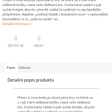
Přines si svou knihu je slovní párty hra, ve které se z vaší staré
oblíbené knížky stane vaše oblíbená hra. Zvolte kartu zadání a pak
rychle listujte, abyste vyhověli zadání (a sudímu!) co nejvtipnějším
příspěvkem. Najdete „směšný titulek z bulvárních novin“ v nejnovějším
bestselleru? A co „radu na rande“ ve...
Detailní informace
ZEPTAT SE
SDÍLET
Popis
Diskuze
Detailní popis produktu
Přines si svou knihu je slovní párty hra, ve které se
z vaší staré oblíbené knížky stane vaše oblíbená
hra. Zvolte kartu zadání a pak rychle listujte, abyste