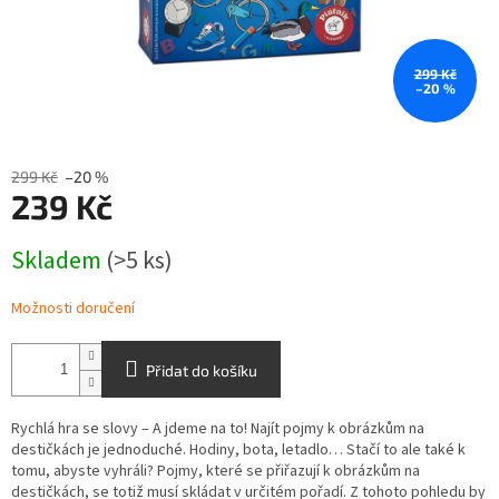
299 Kč
–20 %
299 Kč
–20 %
239 Kč
Měrná
Skladem
(>5 ks)
cena:
Možnosti doručení
Přidat do košíku
Rychlá hra se slovy – A jdeme na to! Najít pojmy k obrázkům na
destičkách je jednoduché. Hodiny, bota, letadlo… Stačí to ale také k
tomu, abyste vyhráli? Pojmy, které se přiřazují k obrázkům na
destičkách, se totiž musí skládat v určitém pořadí. Z tohoto pohledu by