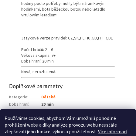
hodiny podle potřeby mohly být i náramkovými
hodinkami, bota běžeckou botou nebo letadlo
vrtulovým letadlem!
Jazykové verze pravidel: CZ,SK,PL,HU,GB,IT,FR,DE
Počet hráčů: 2 – 6
Věková skupina: 7+
Doba hraní: 20 min
Nová, nerozbalená.
Doplňkové parametry
Kategorie
:
Dětská
Doba hraní
:
20 min
Počet hráčů
:
2 – 6
Používáme cookies, abychom Vám umožnili pohodlné
Věková skupina
:
7+
prohlížení webu a díky analýze provozu webu neustále
zlepšovali jeho funkce, výkon a použitelnost.
Více informací