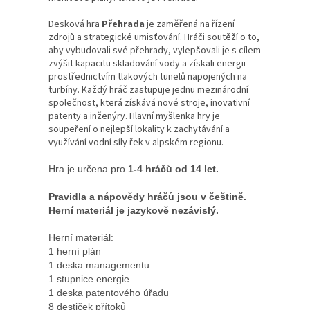
Desková hra
Přehrada
je zaměřená na řízení
zdrojů a strategické umisťování. Hráči soutěží o to,
aby vybudovali své přehrady, vylepšovali je s cílem
zvýšit kapacitu skladování vody a získali energii
prostřednictvím tlakových tunelů napojených na
turbíny. Každý hráč zastupuje jednu mezinárodní
společnost, která získává nové stroje, inovativní
patenty a inženýry. Hlavní myšlenka hry je
soupeření o nejlepší lokality k zachytávání a
využívání vodní síly řek v alpském regionu.
Hra je určena pro
1-4 hráčů od 14 let.
Pravidla a nápovědy hráčů jsou v češtině.
Herní materiál je jazykově nezávislý.
Herní materiál:
1 herní plán
1 deska managementu
1 stupnice energie
1 deska patentového úřadu
8 destiček přítoků