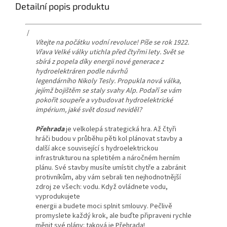
Detailní popis produktu
/
Vítejte na počátku vodní revoluce! Píše se rok 1922.
Vřava Velké války utichla před čtyřmi lety. Svět se
sbírá z popela díky energii nové generace z
hydroelektráren podle návrhů
legendárního Nikoly Tesly. Propukla nová válka,
jejímž bojištěm se staly svahy Alp. Podaří se vám
pokořit soupeře a vybudovat hydroelektrické
impérium, jaké svět dosud neviděl?
Přehrada
je velkolepá strategická hra. Až čtyři
hráči budou v průběhu pěti kol plánovat stavby a
další akce související s hydroelektrickou
infrastrukturou na spletitém a náročném herním
plánu. Své stavby musíte umístit chytře a zabránit
protivníkům, aby vám sebrali ten nejhodnotnější
zdroj ze všech: vodu. Když ovládnete vodu,
vyprodukujete
energii a budete moci splnit smlouvy. Pečlivě
promyslete každý krok, ale buďte připraveni rychle
měnit své plány: taková je Přehrada!