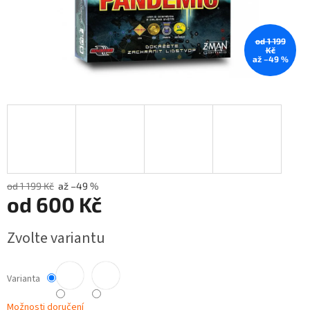
od 1 199
Kč
až –49 %
od 1 199 Kč
až –49 %
od
600 Kč
Měrná
Zvolte variantu
cena:
Varianta
Možnosti doručení