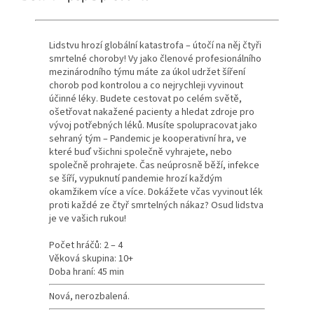
Lidstvu hrozí globální katastrofa – útočí na něj čtyři
smrtelné choroby! Vy jako členové profesionálního
mezinárodního týmu máte za úkol udržet šíření
chorob pod kontrolou a co nejrychleji vyvinout
účinné léky. Budete cestovat po celém světě,
ošetřovat nakažené pacienty a hledat zdroje pro
vývoj potřebných léků. Musíte spolupracovat jako
sehraný tým – Pandemic je kooperativní hra, ve
které buď všichni společně vyhrajete, nebo
společně prohrajete. Čas neúprosně běží, infekce
se šíří, vypuknutí pandemie hrozí každým
okamžikem více a více. Dokážete včas vyvinout lék
proti každé ze čtyř smrtelných nákaz? Osud lidstva
je ve vašich rukou!
Počet hráčů: 2 – 4
Věková skupina: 10+
Doba hraní: 45 min
Nová, nerozbalená.