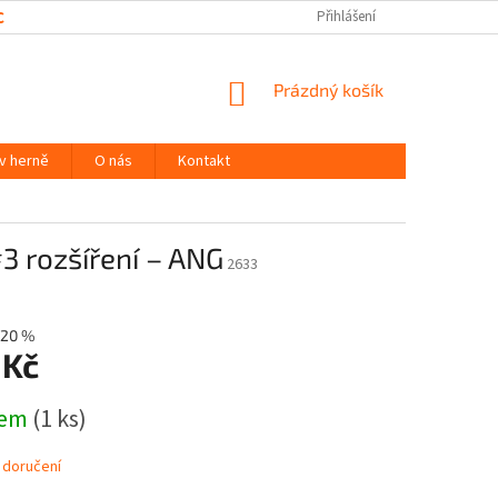
CHRANY OSOBNÍCH ÚDAJŮ
Přihlášení
NÁKUPNÍ
Prázdný košík
KOŠÍK
 v herně
O nás
Kontakt
3 rozšíření – ANG
2633
20 %
 Kč
dem
(1 ks)
 doručení