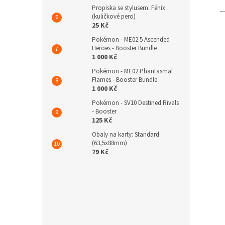
Propiska se stylusem: Fénix
(kuličkové pero)
25 Kč
Pokémon - ME02.5 Ascended
Heroes - Booster Bundle
1 000 Kč
Pokémon - ME02 Phantasmal
Flames - Booster Bundle
1 000 Kč
Pokémon - SV10 Destined Rivals
- Booster
125 Kč
Obaly na karty: Standard
(63,5x88mm)
79 Kč