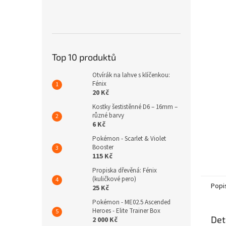
n
e
l
Top 10 produktů
Otvírák na lahve s klíčenkou:
Fénix
20 Kč
Kostky šestistěnné D6 – 16mm –
různé barvy
6 Kč
Pokémon - Scarlet & Violet
Booster
115 Kč
Propiska dřevěná: Fénix
(kuličkové pero)
Popi
25 Kč
Pokémon - ME02.5 Ascended
Heroes - Elite Trainer Box
Det
2 000 Kč