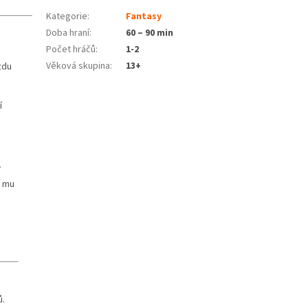
Kategorie
:
Fantasy
Doba hraní
:
60 – 90 min
Počet hráčů
:
1-2
Věková skupina
:
13+
zdu
í
í
y mu
ů.