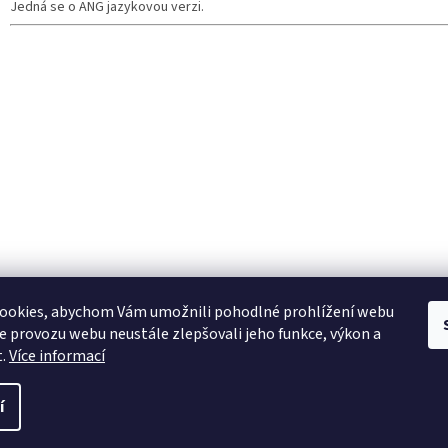
Jedná se o ANG jazykovou verzi.
ookies, abychom Vám umožnili pohodlné prohlížení webu
ze provozu webu neustále zlepšovali jeho funkce, výkon a
t.
Více informací
í