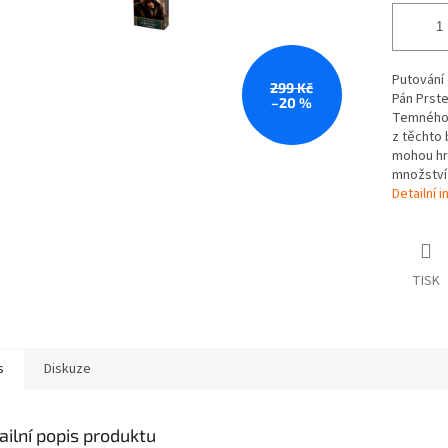
Putování 
299 Kč
Pán Prste
–20 %
Temného h
z těchto 
mohou hr
množství 
Detailní 
TISK
s
Diskuze
ailní popis produktu