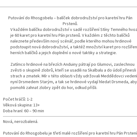
Putování do Rhosgobelu – balíček dobrodružství pro karetní hru Pán
Prstenů.
V každém balíčku dobrodružství v sadě rozšíření Stíny Temného hvo
je 60 karet pro karetní hru Pán prstenů. V každém z těchto balíčků
naleznete především nový scénář, podle kterého mohou hrdinové
podstoupit nová dobrodružství, a taktéž množství karet pro rozšířen
herních balíčků a jejich doplnění o nové taktiky a strategie.
Zatímco hrdinové na březích Anduiny pátrají po Glumovi, zaslechnou
zvěsti o skupině zlobrů, kteří se usadili na Skalbalu a do údolí přinesli
strach a zmatek. Mír v této oblasti vždy udržovali Meddědovci veden
nyní Drsmedem Starým, a tak se hrdinové vydají hledat Drsmeda, ab
pomohli zahnat zlobry zpět do hor, odkud přišli.
Počet hráčů: 1-2
Věková skupina: 13+
Doba hraní: 60 – 90 min
Nová, nerozbalená.
Putování do Rhosgobelu je třetí malé rozšíření pro karetní hru Pán Prsten