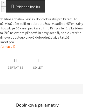
Přidat do košíku
do Rhosgobelu – balíček dobrodružství pro karetní hru
nů. V každém balíčku dobrodružství v sadě rozšíření Stíny
vozdu je 60 karet pro karetní hru Pán prstenů. V každém
balíčků naleznete především nový scénář, podle kterého
dinové podstoupit nová dobrodružství, a taktéž
karet pro...
informace
ZEPTAT SE
SDÍLET
Doplňkové parametry