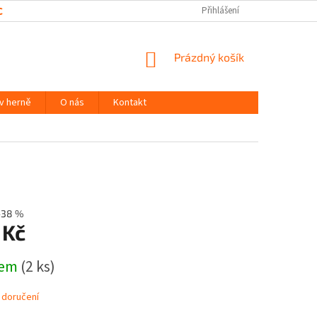
CHRANY OSOBNÍCH ÚDAJŮ
Přihlášení
NÁKUPNÍ
Prázdný košík
KOŠÍK
 v herně
O nás
Kontakt
–38 %
 Kč
dem
(2 ks)
 doručení