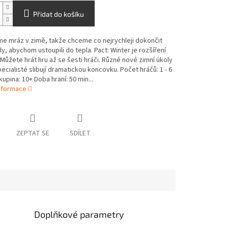
Přidat do košíku
e mráz v zimě, takže chceme co nejrychleji dokončit
ly, abychom ustoupili do tepla. Pact: Winter je rozšíření
 Můžete hrát hru až se šesti hráči. Různé nové zimní úkoly
pecialisté slibují dramatickou koncovku. Počet hráčů: 1 - 6
upina: 10+ Doba hraní: 50 min...
informace
ZEPTAT SE
SDÍLET
Doplňkové parametry