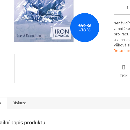
Nenávidím
649 Kč
zimní úko
–38 %
pro Pact.
a zimní s
Věková sk
Detailní 
TISK
s
Diskuze
ailní popis produktu