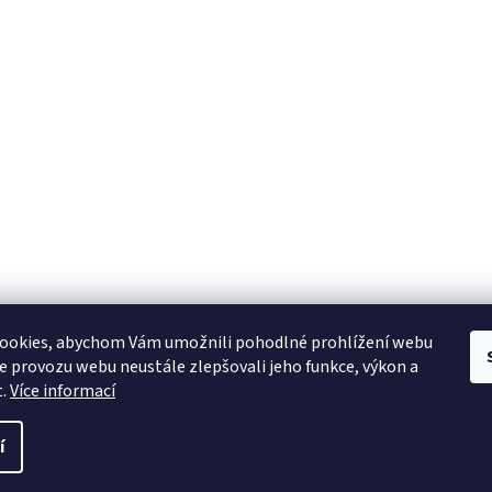
ookies, abychom Vám umožnili pohodlné prohlížení webu
ze provozu webu neustále zlepšovali jeho funkce, výkon a
t.
Více informací
í