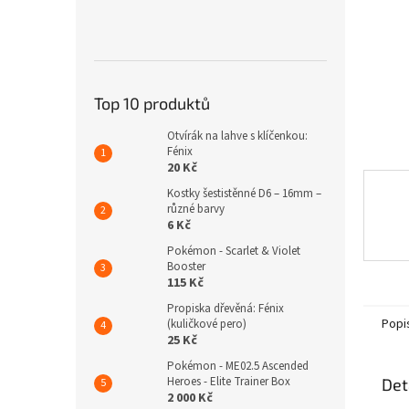
n
e
l
Top 10 produktů
Otvírák na lahve s klíčenkou:
Fénix
20 Kč
Kostky šestistěnné D6 – 16mm –
různé barvy
6 Kč
Pokémon - Scarlet & Violet
Booster
115 Kč
Propiska dřevěná: Fénix
Popi
(kuličkové pero)
25 Kč
Pokémon - ME02.5 Ascended
Heroes - Elite Trainer Box
Det
2 000 Kč