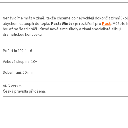
/
Nenávidíme mráz v zimě, takže chceme co nejrychleji dokončit zimní úkol
abychom ustoupili do tepla.
Pact: Winter
je rozšíření pro
Pact
. Můžete h
hru až se šesti hráči. Různé nové zimní úkoly a zimní specialisté slibují
dramatickou koncovku.
Počet hráčů: 1 - 6
Věková skupina: 10+
Doba hraní: 50 min
ANG verze.
Česká pravidla přiložena.