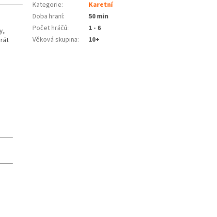
Kategorie
:
Karetní
Doba hraní
:
50 min
Počet hráčů
:
1 - 6
y,
Věková skupina
:
10+
rát