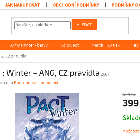
JAK NAKUPOVAT
OBCHODNÍ PODMÍNKY
PODMÍNKY O
HLEDAT
Army Painter - barvy
Conquest
Merch + 3D tisk
Hry
NG, CZ pravidla
 : Winter – ANG, CZ pravidla
2607
né
noceno
Podrobnosti hodnocení
ní
u
649 Kč
399
Měrná
Skla
cena:
ek.
Možnosti