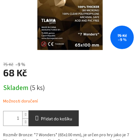
75 Kč
–9 %
75 Kč
–9 %
68 Kč
Měrná
Skladem
(5 ks)
cena:
Možnosti doručení
Přidat do košíku
Rozměr Bronze: "7 Wonders" (65x100 mm), je určen pro hry jako je 7