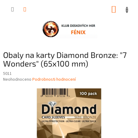
Přejít
NÁKUP
na
obsah
KOŠÍK
Obaly na karty Diamond Bronze: "7
Wonders" (65x100 mm)
5011
Průměrné
Neohodnoceno
Podrobnosti hodnocení
hodnocení
produktu
je
0,0
z
5
hvězdiček.