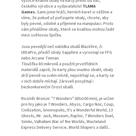
Vysoce kvalitní obaly na karty přímo od nás,
českého výrobce a vydavatelství
TLAMA
Games.
Sami jsme hráči, herních karet si vážíme a
víme, že pokud už pořizujete obaly, chcete, aby
byly pevné, odolné a příjemné na manipulaci. Proto
vám přinášíme obaly, které se
kvalitou mohou řadit
mezi světovou špičku.
Jsou pevnější než nabídka obalů Blackfire, či
UltraPro, předčí obaly Sapphire a vyrovnají se FFG
nebo Arcane Tinman.
Tloušťka 80 mikronů a použití prvotřídních
materiálů zajistí, že karty jdou snadno obalit, obaly
drží pevně na svém místě, nepotrhají se, a karty se
v nich dobře míchají. Zároveň posyktují i
bezkonkurenční čirost obalů.
Rozměr Bronze: "7 Wonders" (65x100 mm), je určen
pro hry jako je 7 Wonders, Abyss, Cargo Noir, Coup,
Civilization, Gnomopolis, It's a Wonderful World, 13
Ghosts, Mr. Jack, Museum, Raptor, 7 Wonders Duel,
Similo, Valhallam War of the Worlds, Wasteland
Express Delivery Service, World Shapers a další...