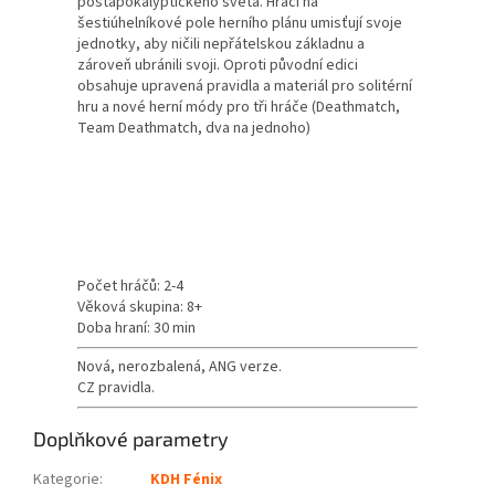
postapokalyptického světa. Hráči na
šestiúhelníkové pole herního plánu umisťují svoje
jednotky, aby ničili nepřátelskou základnu a
zároveň ubránili svoji. Oproti původní edici
obsahuje upravená pravidla a materiál pro solitérní
hru a nové herní módy pro tři hráče (Deathmatch,
Team Deathmatch, dva na jednoho)
Počet hráčů: 2-4
Věková skupina: 8+
Doba hraní: 30 min
Nová, nerozbalená, ANG verze.
CZ pravidla.
Doplňkové parametry
Kategorie
:
KDH Fénix