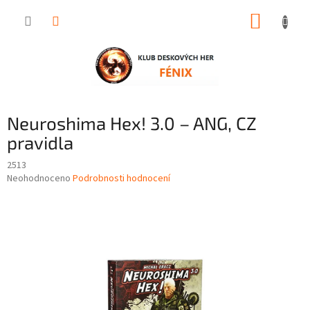
Přejít
NÁKUP
na
obsah
KOŠÍK
Neuroshima Hex! 3.0 – ANG, CZ
pravidla
2513
Průměrné
Neohodnoceno
Podrobnosti hodnocení
hodnocení
produktu
je
0,0
z
5
hvězdiček.