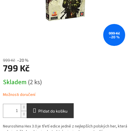
999 Kč
–20 %
999 Kč
–20 %
799 Kč
Měrná
Skladem
(2 ks)
cena:
Možnosti doručení
Přidat do košíku
Neuroshima Hex 3.0 je třetí edice jedné z nejlepších polských her, která