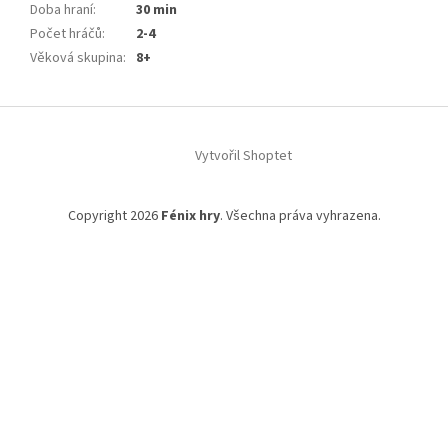
Doba hraní
:
30 min
Počet hráčů
:
2-4
Věková skupina
:
8+
Z
á
Vytvořil Shoptet
p
a
t
Copyright 2026
Fénix hry
. Všechna práva vyhrazena.
í