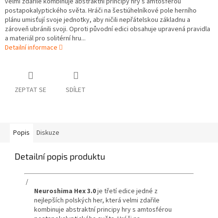
velmi zdařile kombinuje abstraktní principy hry s amtosférou
postapokalyptického světa. Hráči na šestiúhelníkové pole herního
plánu umisťují svoje jednotky, aby ničili nepřátelskou základnu a
zároveň ubránili svoji. Oproti původní edici obsahuje upravená pravidla
a materiál pro solitérní hru...
Detailní informace
ZEPTAT SE
SDÍLET
Popis
Diskuze
Detailní popis produktu
/
Neuroshima Hex 3.0
je třetí edice jedné z
nejlepších polských her, která velmi zdařile
kombinuje abstraktní principy hry s amtosférou