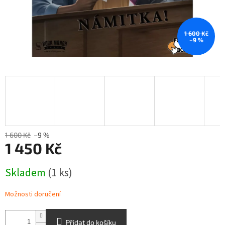
1 600 Kč
–9 %
1 600 Kč
–9 %
1 450 Kč
Měrná
Skladem
(1 ks)
cena:
Možnosti doručení
Přidat do košíku