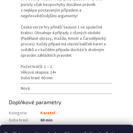
poroty však bezpochyby dosáhne právník
s nejlépe postaveným případem a
nejpřesvědčivějšími argumenty!
Česká verze hry přináší Season 1 ve společné
krabici. Obsahuje 4 případy z různých období
(Padělané obrazy, Vražda, Kmotr a Čarodějnický
proces). Každý případ má vlastní balíček karet a
svědků a v každém případu dochází k drobným
úpravám základních pravidel.
Počet hráčů: 1 – 2
Věková skupina: 14+
Doba hraní: 60 min
Nová.
Doplňkové parametry
Kategorie
:
Karetní
Doba hraní
:
60 min
Počet hráčů
:
1 – 2