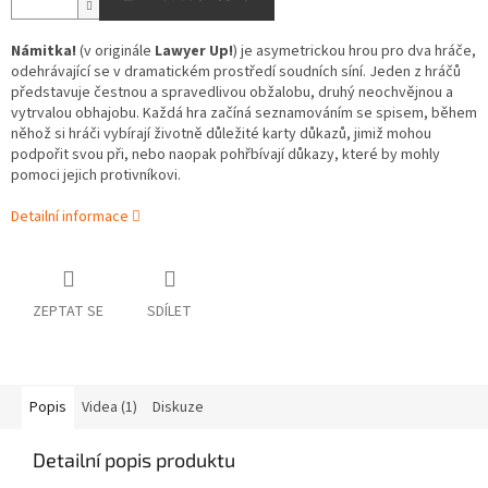
Námitka!
(v originále
Lawyer Up!
) je asymetrickou hrou pro dva hráče,
odehrávající se v dramatickém prostředí soudních síní. Jeden z hráčů
představuje čestnou a spravedlivou obžalobu, druhý neochvějnou a
vytrvalou obhajobu. Každá hra začíná seznamováním se spisem, během
něhož si hráči vybírají životně důležité karty důkazů, jimiž mohou
podpořit svou při, nebo naopak pohřbívají důkazy, které by mohly
pomoci jejich protivníkovi.
Detailní informace
ZEPTAT SE
SDÍLET
Popis
Videa (1)
Diskuze
Detailní popis produktu