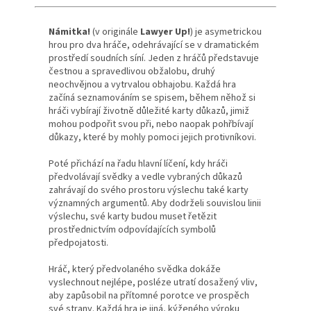
Námitka!
(v originále
Lawyer Up!
) je asymetrickou
hrou pro dva hráče, odehrávající se v dramatickém
prostředí soudních síní. Jeden z hráčů představuje
čestnou a spravedlivou obžalobu, druhý
neochvějnou a vytrvalou obhajobu. Každá hra
začíná seznamováním se spisem, během něhož si
hráči vybírají životně důležité karty důkazů, jimiž
mohou podpořit svou při, nebo naopak pohřbívají
důkazy, které by mohly pomoci jejich protivníkovi.
Poté přichází na řadu hlavní líčení, kdy hráči
předvolávají svědky a vedle vybraných důkazů
zahrávají do svého prostoru výslechu také karty
významných argumentů. Aby dodrželi souvislou linii
výslechu, své karty budou muset řetězit
prostřednictvím odpovídajících symbolů
předpojatosti.
Hráč, který předvolaného svědka dokáže
vyslechnout nejlépe, posléze utratí dosažený vliv,
aby zapůsobil na přítomné porotce ve prospěch
své strany. Každá hra je jiná, kýženého výroku