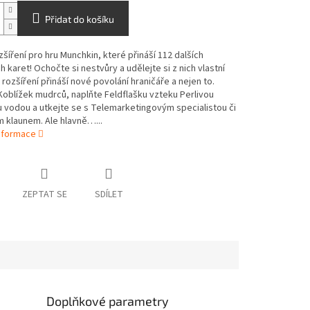
Přidat do košíku
zšíření pro hru Munchkin, které přináší 112 dalších
 karet! Ochočte si nestvůry a udělejte si z nich vlastní
 rozšíření přináší nové povolání hraničáře a nejen to.
oblížek mudrců, naplňte Feldflašku vzteku Perlivou
 vodou a utkejte se s Telemarketingovým specialistou či
 klaunem. Ale hlavně…...
informace
ZEPTAT SE
SDÍLET
Doplňkové parametry