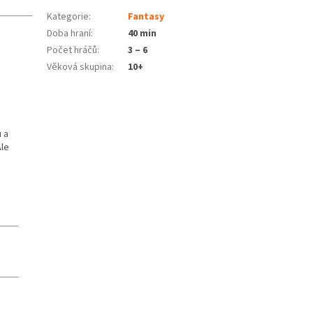
Kategorie
:
Fantasy
Doba hraní
:
40 min
Počet hráčů
:
3 – 6
Věková skupina
:
10+
 a
Ale