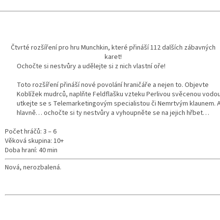
Čtvrté rozšíření pro hru Munchkin, které přináší 112 dalších zábavných
karet!
Ochočte si nestvůry a udělejte si z nich vlastní oře!
Toto rozšíření přináší nové povolání hraničáře a nejen to. Objevte
Koblížek mudrců, naplňte Feldflašku vzteku Perlivou svěcenou vodou
utkejte se s Telemarketingovým specialistou či Nemrtvým klaunem. 
hlavně… ochočte si ty nestvůry a vyhoupněte se na jejich hřbet…
Počet hráčů: 3 – 6
Věková skupina: 10+
Doba hraní: 40 min
Nová, nerozbalená.