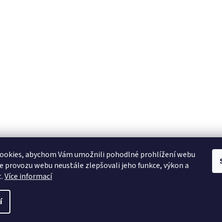
ookies, abychom Vám umožnili pohodlné prohlížení webu
ze provozu webu neustále zlepšovali jeho funkce, výkon a
t.
Více informací
í