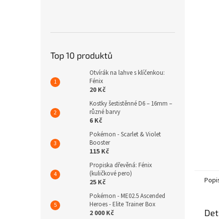
n
e
l
Top 10 produktů
Otvírák na lahve s klíčenkou:
Fénix
20 Kč
Kostky šestistěnné D6 – 16mm –
různé barvy
6 Kč
Pokémon - Scarlet & Violet
Booster
115 Kč
Propiska dřevěná: Fénix
(kuličkové pero)
Popi
25 Kč
Pokémon - ME02.5 Ascended
Heroes - Elite Trainer Box
Det
2 000 Kč