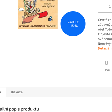
Čtvrté ro
249 Kč
zábavných
–15 %
oře! Toto
Objevte K
svěcenou
Nemrtvým
Detailní 
TISK
s
Diskuze
ailní popis produktu