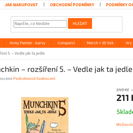
JAK NAKUPOVAT
OBCHODNÍ PODMÍNKY
PODMÍNKY O
HLEDAT
Army Painter - barvy
Conquest
Merch + 3D tisk
Hry
ení 5. – Vedle jak ta jedle
hkin – rozšíření 5. – Vedle jak ta jedle
né
noceno
Podrobnosti hodnocení
ní
u
249 Kč
211 
Měrná
Skla
cena:
ek.
Možnosti