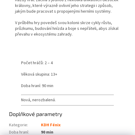
Každý hráč začíná s jednou z několika unikátních destiček
královny, které výrazně ovlivní jeho strategii i způsob,
jakým bude pracovat s propojenými herními systémy.
V průběhu hry povedeš svou kolonii skrze cykly růstu,
průzkumu, budování hnízda a boje s nepřáteli, abys získal
převahu v ekosystému zahrady.
Počet hráčů: 2 – 4
Věková skupina: 13+
Doba hraní: 90 min
Nová, nerozbalená.
Doplňkové parametry
Kategorie
:
KDH Fénix
Doba hraní
:
90 min