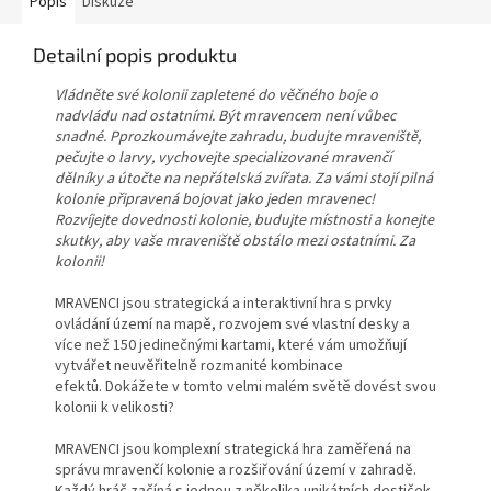
Popis
Diskuze
Detailní popis produktu
Vládněte své kolonii zapletené do věčného boje o
nadvládu nad ostatními. Být mravencem není vůbec
snadné. Pprozkoumávejte zahradu, budujte mraveniště,
pečujte o larvy, vychovejte specializované mravenčí
dělníky a útočte na nepřátelská zvířata. Za vámi stojí pilná
kolonie připravená bojovat jako jeden mravenec!
Rozvíjejte dovednosti kolonie, budujte místnosti a konejte
skutky, aby vaše mraveniště obstálo mezi ostatními. Za
kolonii!
MRAVENCI jsou strategická a interaktivní hra s prvky
ovládání území na mapě, rozvojem své vlastní desky a
více než 150 jedinečnými kartami, které vám umožňují
vytvářet neuvěřitelně rozmanité kombinace
efektů. Dokážete v tomto velmi malém světě dovést svou
kolonii k velikosti?
MRAVENCI jsou komplexní strategická hra zaměřená na
správu mravenčí kolonie a rozšiřování území v zahradě.