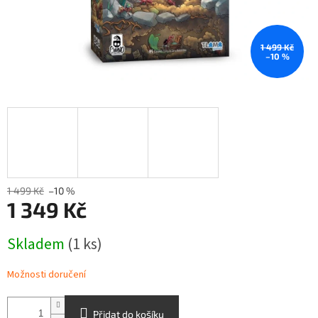
1 499 Kč
–10 %
1 499 Kč
–10 %
1 349 Kč
Měrná
Skladem
(1 ks)
cena:
Možnosti doručení
Přidat do košíku