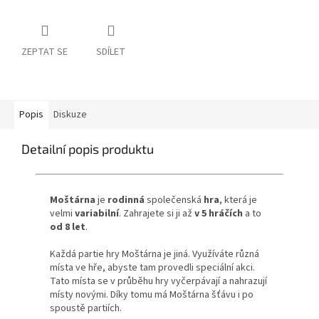
ZEPTAT SE
SDÍLET
Popis
Diskuze
Detailní popis produktu
Moštárna
je
rodinná
společenská
hra
, která je
velmi
variabilní
. Zahrajete si ji až
v 5 hráčích
a to
od 8 let
.
Každá partie hry Moštárna je jiná. Využíváte různá
místa ve hře, abyste tam provedli speciální akci.
Tato místa se v průběhu hry vyčerpávají a nahrazují
místy novými. Díky tomu má Moštárna šťávu i po
spoustě partiích.