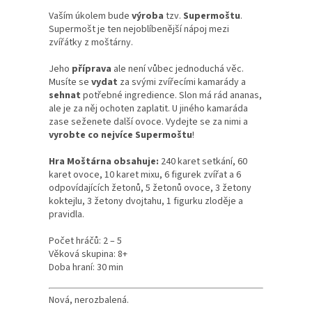
Vaším úkolem bude
výroba
tzv.
Supermoštu
.
Supermošt je ten nejoblíbenější nápoj mezi
zvířátky z moštárny.
Jeho
příprava
ale není vůbec jednoduchá věc.
Musíte se
vydat
za svými zvířecími kamarády a
sehnat
potřebné ingredience. Slon má rád ananas,
ale je za něj ochoten zaplatit. U jiného kamaráda
zase seženete další ovoce. Vydejte se za nimi a
vyrobte co nejvíce Supermoštu
!
Hra Moštárna obsahuje:
240 karet setkání, 60
karet ovoce, 10 karet mixu, 6 figurek zvířat a 6
odpovídajících žetonů, 5 žetonů ovoce, 3 žetony
koktejlu, 3 žetony dvojtahu, 1 figurku zloděje a
pravidla.
Počet hráčů: 2 – 5
Věková skupina: 8+
Doba hraní: 30 min
Nová, nerozbalená.