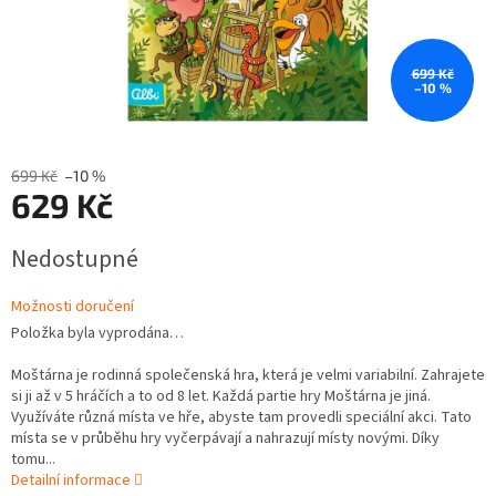
699 Kč
–10 %
699 Kč
–10 %
629 Kč
Měrná
Nedostupné
cena:
Možnosti doručení
Položka byla vyprodána…
Moštárna je rodinná společenská hra, která je velmi variabilní. Zahrajete
si ji až v 5 hráčích a to od 8 let. Každá partie hry Moštárna je jiná.
Využíváte různá místa ve hře, abyste tam provedli speciální akci. Tato
místa se v průběhu hry vyčerpávají a nahrazují místy novými. Díky
tomu...
Detailní informace