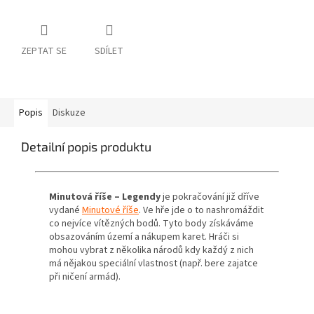
ZEPTAT SE
SDÍLET
Popis
Diskuze
Detailní popis produktu
Minutová říše – Legendy
je pokračování již dříve
vydané
Minutové říše
. Ve hře jde o to nashromáždit
co nejvíce vítězných bodů. Tyto body získáváme
obsazováním území a nákupem karet. Hráči si
mohou vybrat z několika národů kdy každý z nich
má nějakou speciální vlastnost (např. bere zajatce
při ničení armád).