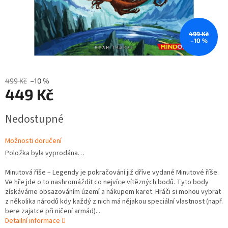
499 Kč
–10 %
499 Kč
–10 %
449 Kč
Měrná
Nedostupné
cena:
Možnosti doručení
Položka byla vyprodána…
Minutová říše – Legendy je pokračování již dříve vydané Minutové říše.
Ve hře jde o to nashromáždit co nejvíce vítězných bodů. Tyto body
získáváme obsazováním území a nákupem karet. Hráči si mohou vybrat
z několika národů kdy každý z nich má nějakou speciální vlastnost (např.
bere zajatce při ničení armád)....
Detailní informace