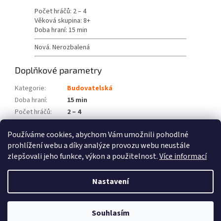
Počet hráčů: 2 – 4
Věková skupina: 8+
Doba hraní: 15 min
Nová. Nerozbalená
Doplňkové parametry
Kategorie
:
Budovatelská
Doba hraní
:
15 min
Počet hráčů
:
2 – 4
Věková skupina
:
8+
Používáme cookies, abychom Vám umožnili pohodlné
Položka byla vyprodána…
prohlížení webu a díky analýze provozu webu neustále
zlepšovali jeho funkce, výkon a použitelnost.
Více informací
Z
á
Nastavení
Vytvořil Shoptet
p
a
t
Souhlasím
Copyright 2026
Fénix hry
. Všechna práva vyhrazena.
í