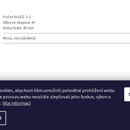
Počet hráčů: 2-2
Věková skupina: 8+
Doba hraní: 45 min
Nová, nerozbalená.
ookies, abychom Vám umožnili pohodlné prohlížení webu
ze provozu webu neustále zlepšovali jeho funkce, výkon a
t.
Více informací
í