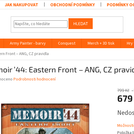
JAK NAKUPOVAT
OBCHODNÍ PODMÍNKY
PODMÍNKY O
HLEDAT
Army Painter - barvy
Conquest
Merch + 3D tisk
Hry
ern Front – ANG, CZ pravidla
ir ’44: Eastern Front – ANG, CZ pravi
né
noceno
Podrobnosti hodnocení
ní
u
799 Kč
–
679
Měrná
Nedo
cena:
ek.
Možnosti
Položka 