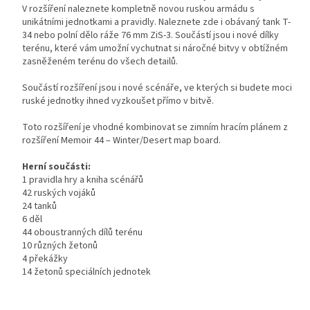
V rozšíření naleznete kompletně novou ruskou armádu s
unikátními jednotkami a pravidly. Naleznete zde i obávaný tank T-
34 nebo polní dělo ráže 76 mm ZiS-3. Součástí jsou i nové dílky
terénu, které vám umožní vychutnat si náročné bitvy v obtížném
zasněženém terénu do všech detailů.
Součástí rozšíření jsou i nové scénáře, ve kterých si budete moci
ruské jednotky ihned vyzkoušet přímo v bitvě.
Toto rozšíření je vhodné kombinovat se zimním hracím plánem z
rozšíření Memoir 44 – Winter/Desert map board.
Herní součásti:
1 pravidla hry a kniha scénářů
42 ruských vojáků
24 tanků
6 děl
44 oboustranných dílů terénu
10 různých žetonů
4 překážky
14 žetonů speciálních jednotek