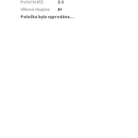
Počet hráčů
:
2-2
Věková skupina
:
8+
Položka byla vyprodána…