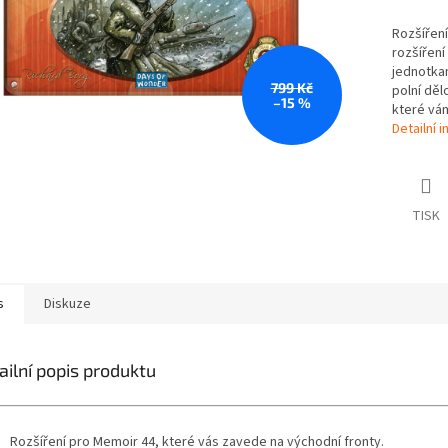
Rozšíření
rozšíření
jednotkam
799 Kč
polní děl
–15 %
které vám
Detailní 
TISK
s
Diskuze
ailní popis produktu
/
Rozšíření pro Memoir 44, které vás zavede na východní fronty.