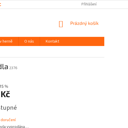
CHRANY OSOBNÍCH ÚDAJŮ
Přihlášení
NÁKUPNÍ
Prázdný košík
KOŠÍK
 v herně
O nás
Kontakt
dla
2376
15 %
 Kč
stupné
 doručení
byla vyprodána…