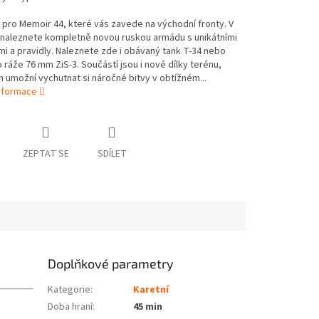
 pro Memoir 44, které vás zavede na východní fronty. V
 naleznete kompletně novou ruskou armádu s unikátními
i a pravidly. Naleznete zde i obávaný tank T-34 nebo
o ráže 76 mm ZiS-3. Součástí jsou i nové dílky terénu,
 umožní vychutnat si náročné bitvy v obtížném...
informace
ZEPTAT SE
SDÍLET
Doplňkové parametry
Kategorie
:
Karetní
Doba hraní
:
45 min