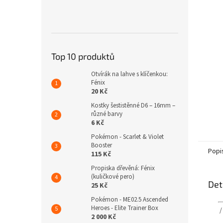
n
e
l
Top 10 produktů
Otvírák na lahve s klíčenkou:
Fénix
20 Kč
Kostky šestistěnné D6 – 16mm –
různé barvy
6 Kč
Pokémon - Scarlet & Violet
Booster
Popi
115 Kč
Propiska dřevěná: Fénix
(kuličkové pero)
Det
25 Kč
Pokémon - ME02.5 Ascended
Heroes - Elite Trainer Box
2 000 Kč