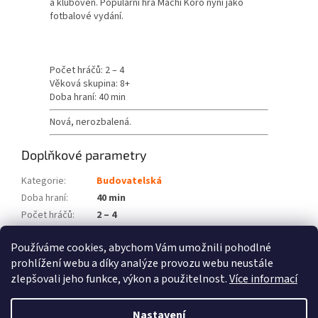
a kluboven.
Populární hra Machi Koro nyní jako
fotbalové vydání.
Počet hráčů: 2 – 4
Věková skupina: 8+
Doba hraní: 40 min
Nová, nerozbalená.
Doplňkové parametry
Kategorie
:
Budovatelská
Doba hraní
:
40 min
Počet hráčů
:
2 – 4
Věková skupina
:
8+
Používáme cookies, abychom Vám umožnili pohodlné
Položka byla vyprodána…
prohlížení webu a díky analýze provozu webu neustále
zlepšovali jeho funkce, výkon a použitelnost.
Více informací
Z
á
Nastavení