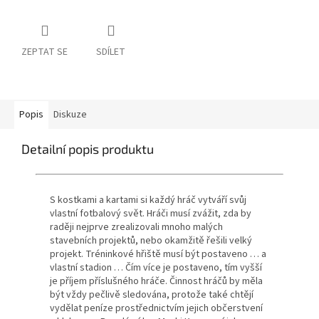
ZEPTAT SE
SDÍLET
Popis
Diskuze
Detailní popis produktu
S kostkami a kartami si každý hráč vytváří svůj
vlastní fotbalový svět.
Hráči musí zvážit, zda by
raději nejprve zrealizovali mnoho malých
stavebních projektů, nebo okamžitě řešili velký
projekt.
Tréninkové hřiště musí být postaveno … a
vlastní stadion … Čím více je postaveno, tím vyšší
je příjem příslušného hráče.
Činnost hráčů by měla
být vždy pečlivě sledována, protože také chtějí
vydělat peníze prostřednictvím jejich občerstvení