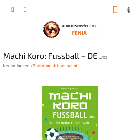
Přejít
NÁKUP
na
obsah
KOŠÍK
Machi Koro: Fussball – DE
2303
Průměrné
Neohodnoceno
Podrobnosti hodnocení
hodnocení
produktu
je
0,0
z
5
hvězdiček.