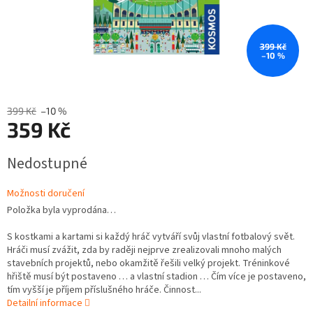
399 Kč
–10 %
399 Kč
–10 %
359 Kč
Měrná
Nedostupné
cena:
Možnosti doručení
Položka byla vyprodána…
S kostkami a kartami si každý hráč vytváří svůj vlastní fotbalový svět.
Hráči musí zvážit, zda by raději nejprve zrealizovali mnoho malých
stavebních projektů, nebo okamžitě řešili velký projekt. Tréninkové
hřiště musí být postaveno … a vlastní stadion … Čím více je postaveno,
tím vyšší je příjem příslušného hráče. Činnost...
Detailní informace