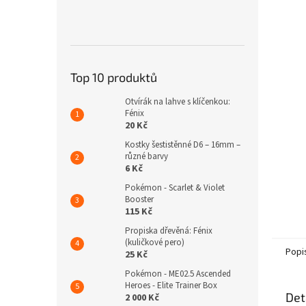
n
e
l
Top 10 produktů
Otvírák na lahve s klíčenkou:
Fénix
20 Kč
Kostky šestistěnné D6 – 16mm –
různé barvy
6 Kč
Pokémon - Scarlet & Violet
Booster
115 Kč
Propiska dřevěná: Fénix
(kuličkové pero)
Popi
25 Kč
Pokémon - ME02.5 Ascended
Heroes - Elite Trainer Box
Det
2 000 Kč