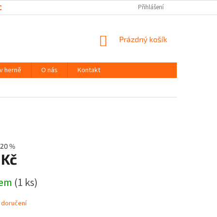
CHRANY OSOBNÍCH ÚDAJŮ
Přihlášení
NÁKUPNÍ
Prázdný košík
KOŠÍK
 v herně
O nás
Kontakt
20 %
 Kč
dem
(1 ks)
 doručení