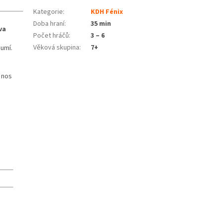
Kategorie
:
KDH Fénix
Doba hraní
:
35 min
va
Počet hráčů
:
3 – 6
Věková skupina
:
7+
zumí.
 nos