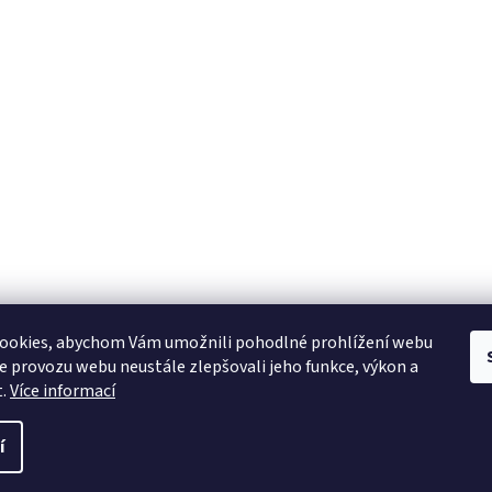
ookies, abychom Vám umožnili pohodlné prohlížení webu
ze provozu webu neustále zlepšovali jeho funkce, výkon a
t.
Více informací
í