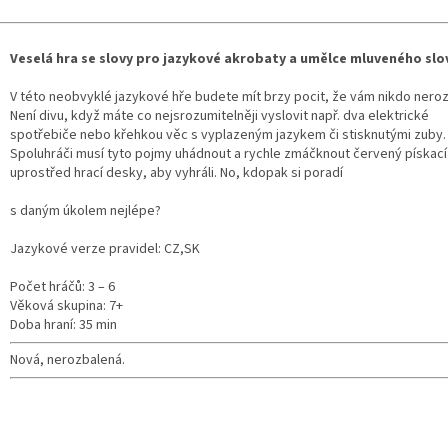
Veselá hra se slovy pro jazykové akrobaty a umělce mluveného slo
V této neobvyklé jazykové hře budete mít brzy pocit, že vám nikdo nero
Není divu, když máte co nejsrozumitelněji vyslovit např. dva elektrické
spotřebiče nebo křehkou věc s vyplazeným jazykem či stisknutými zuby.
Spoluhráči musí tyto pojmy uhádnout a rychle zmáčknout červený pískací
uprostřed hrací desky, aby vyhráli. No, kdopak si poradí
s daným úkolem nejlépe?
Jazykové verze pravidel: CZ,SK
Počet hráčů: 3 – 6
Věková skupina: 7+
Doba hraní: 35 min
Nová, nerozbalená.