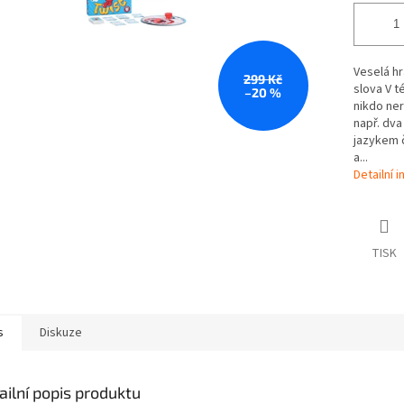
Veselá h
299 Kč
slova V t
–20 %
nikdo ner
např. dv
jazykem č
a...
Detailní 
TISK
s
Diskuze
ailní popis produktu