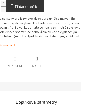
Přidat do košíku
ra se slovy pro jazykové akrobaty a umělce mluveného
éto neobvyklé jazykové hře budete mít brzy pocit, že vám
ozumí. Není divu, když máte co nejsrozumitelněji vyslovit
a elektrické spotřebiče nebo křehkou věc s vyplazeným
i stisknutými zuby. Spoluhráči musí tyto pojmy uhádnout
informace
ZEPTAT SE
SDÍLET
Doplňkové parametry