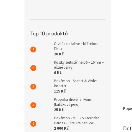
n
e
l
Top 10 produktů
Otvírák na lahve s klíčenkou:
Fénix
20 Kč
Kostky šestistěnné D6 – 16mm –
různé barvy
6 Kč
Pokémon - Scarlet & Violet
Booster
115 Kč
Propiska dřevěná: Fénix
(kuličkové pero)
Popi
25 Kč
Pokémon - ME02.5 Ascended
Heroes - Elite Trainer Box
Det
2 000 Kč