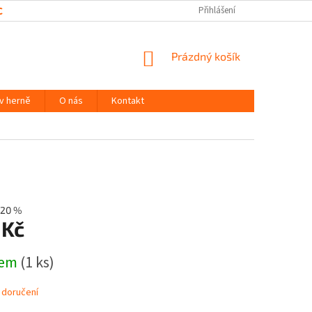
CHRANY OSOBNÍCH ÚDAJŮ
Přihlášení
NÁKUPNÍ
Prázdný košík
KOŠÍK
 v herně
O nás
Kontakt
20 %
 Kč
dem
(1 ks)
 doručení