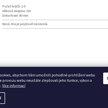
Počet hráčů: 2-5
Věková skupina: 10+
Doba hraní: 60 min
Nová. Hra je jazykově nezávislá.
ookies, abychom Vám umožnili pohodlné prohlížení webu
ze provozu webu neustále zlepšovali jeho funkce, výkon a
t.
Více informací
í