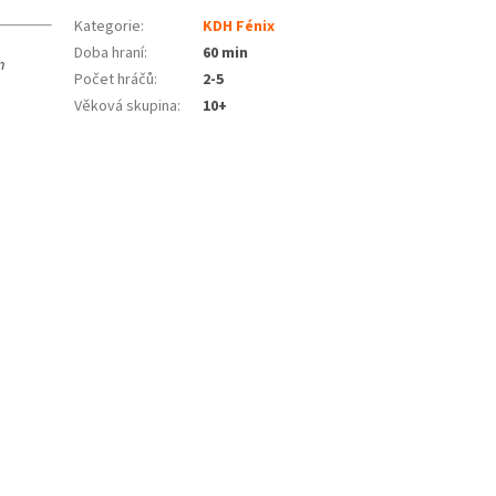
Kategorie
:
KDH Fénix
Doba hraní
:
60 min
m
Počet hráčů
:
2-5
Věková skupina
:
10+