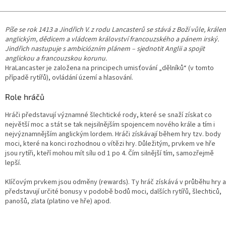
Píše se rok 1413 a Jindřich V. z rodu Lancasterů se stává z Boží vůle, krále
anglickým, dědicem a vládcem království francouzského a pánem irský.
Jindřich nastupuje s ambiciózním plánem – sjednotit Anglii a spojit
anglickou a francouzskou korunu.
HraLancaster je založena na principech umisťování „dělníků“ (v tomto
případě rytířů), ovládání území a hlasování.
Role hráčů
Hráči představují významné šlechtické rody, které se snaží získat co
největší moc a stát se tak nejsilnějším spojencem nového krále a tím i
nejvýznamnějším anglickým lordem. Hráči získávají během hry tzv. body
moci, které na konci rozhodnou o vítězi hry. Důležitým, prvkem ve hře
jsou rytíři, kteří mohou mít sílu od 1 po 4. Čím silnější tím, samozřejmě
lepší.
Klíčovým prvkem jsou odměny (rewards). Ty hráč získává v průběhu hry a
představují určité bonusy v podobě bodů moci, dalších rytířů, šlechticů,
panošů, zlata (platino ve hře) apod.