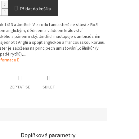
Přidat do košíku
ok 1413 a Jindřich V. z rodu Lancasterů se stává z Boží
lem anglickým, dědicem a vládcem království
kého a pánem irský. Jindřich nastupuje s ambiciózním
sjednotit Anglii a spojit anglickou a francouzskou korunu.
ter je založena na principech umisťování „dělníků“ (v
adě rytířů),...
informace
ZEPTAT SE
SDÍLET
Doplňkové parametry