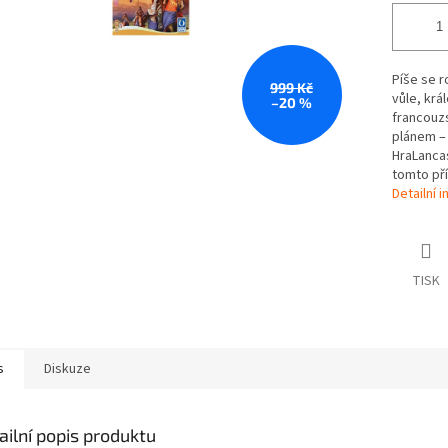
Píše se r
999 Kč
vůle, krá
–20 %
francouzs
plánem – 
HraLancas
tomto příp
Detailní 
TISK
s
Diskuze
ailní popis produktu