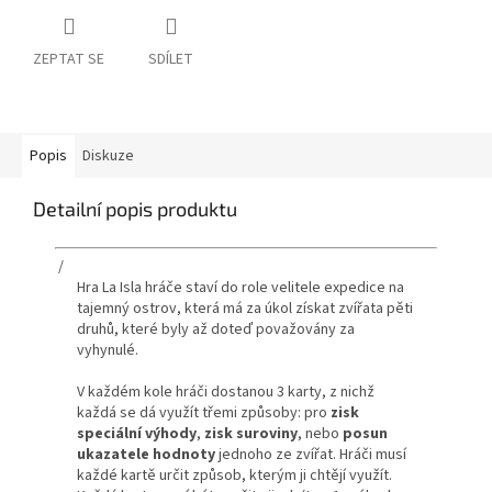
ZEPTAT SE
SDÍLET
Popis
Diskuze
Detailní popis produktu
/
Hra La Isla hráče staví do role velitele expedice na
tajemný ostrov, která má za úkol získat zvířata pěti
druhů, které byly až doteď považovány za
vyhynulé.
V každém kole hráči dostanou 3 karty, z nichž
každá se dá využít třemi způsoby: pro
zisk
speciální výhody
,
zisk suroviny
, nebo
posun
ukazatele hodnoty
jednoho ze zvířat. Hráči musí
každé kartě určit způsob, kterým ji chtějí využít.