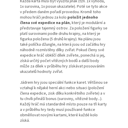
Každá karta musí být využita jinak (tzn. 1x výhoda,
1x surovina, 1x posun ukazatele). Poté se tyto akce
v předem daném pořadí provedou. Kromě toho
mohou hráči jednou za kolo
položit jednoho
člena své expedice na plán
, který je modulární a
představuje tajemný ostrov. Za položení figurky se
platí surovinami podle druhu krajiny, na který je
figurka položena (5 druhů krajiny). Na plánu jsou
také políčka džungle, na která jsou od začátku hry
náhodně rozmístěny dílky zvířat. Pokud členy své
expedice hráč obklíčí dílek zvířete, ponechá si jej,
získá určitý počet vítězných bodů a další body
může za dílek v průběhu hry získávat posouváním
ukazatelů hodnoty zvířat.
Jádrem hry jsou speciální funkce karet. Většinou se
vztahují k nějaké herní akci nebo situaci (položení
člena expedice, zisk dílku konkrétního zvířete) a v
tu chvíli přináší bonus (suroviny, vítězné body...).
Každý hráč má standardně místo pouze na tři karty
a v průběhu hry tedy musí používané funkce
obměňovat novými kartami, které každé kolo
získá.