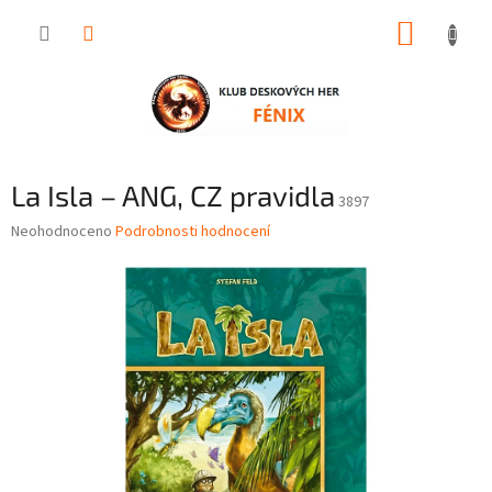
Přejít
NÁKUP
na
obsah
KOŠÍK
La Isla – ANG, CZ pravidla
3897
Průměrné
Neohodnoceno
Podrobnosti hodnocení
hodnocení
produktu
je
0,0
z
5
hvězdiček.