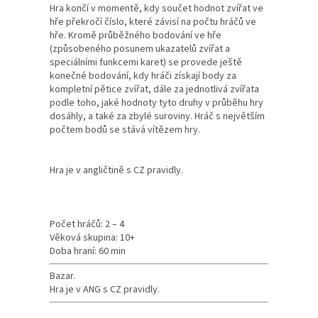
Hra končí v momentě, kdy součet hodnot zvířat ve
hře překročí číslo, které závisí na počtu hráčů ve
hře. Kromě průběžného bodování ve hře
(způsobeného posunem ukazatelů zvířat a
speciálními funkcemi karet) se provede ještě
konečné bodování, kdy hráči získají body za
kompletní pětice zvířat, dále za jednotlivá zvířata
podle toho, jaké hodnoty tyto druhy v průběhu hry
dosáhly, a také za zbylé suroviny. Hráč s největším
počtem bodů se stává vítězem hry.
Hra je v angličtině s CZ pravidly.
Počet hráčů: 2 – 4
Věková skupina: 10+
Doba hraní: 60 min
Bazar.
Hra je v ANG s CZ pravidly.