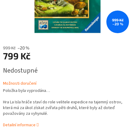
999 Kč
–20 %
999 Kč
–20 %
799 Kč
Měrná
Nedostupné
cena:
Možnosti doručení
Položka byla vyprodána…
Hra La Isla hráče staví do role velitele expedice na tajemný ostrov,
která má za úkol získat zvířata pěti druhů, které byly až doteď
považovány za vyhynulé.
Detailní informace